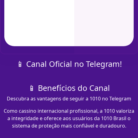
📱 Canal Oficial no Telegram!
📱 Benefícios do Canal
Descubra as vantagens de seguir a 1010 no Telegram
Como cassino internacional profissional, a 1010 valoriza
a integridade e oferece aos usuários da 1010 Brasil o
sistema de proteção mais confiável e duradouro.