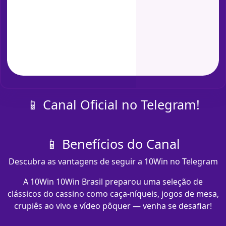
📱 Canal Oficial no Telegram!
📱 Benefícios do Canal
Descubra as vantagens de seguir a 10Win no Telegram
A 10Win 10Win Brasil preparou uma seleção de
clássicos do cassino como caça-níqueis, jogos de mesa,
crupiês ao vivo e vídeo pôquer — venha se desafiar!