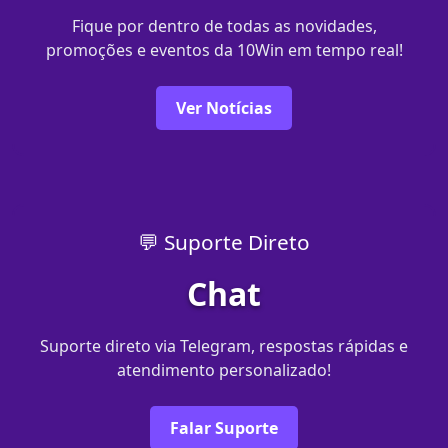
Fique por dentro de todas as novidades,
promoções e eventos da 10Win em tempo real!
Ver Notícias
💬 Suporte Direto
Chat
Suporte direto via Telegram, respostas rápidas e
atendimento personalizado!
Falar Suporte