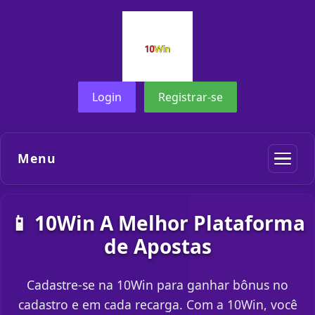
Login
Registrar-se
Menu
📱 10Win A Melhor Plataforma
de Apostas
Cadastre-se na 10Win para ganhar bônus no
cadastro e em cada recarga. Com a 10Win, você