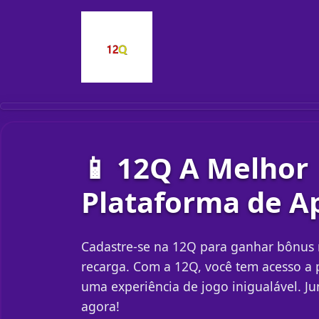
📱 12Q A Melhor
Plataforma de A
Cadastre-se na 12Q para ganhar bônus 
recarga. Com a 12Q, você tem acesso a 
uma experiência de jogo inigualável. J
agora!