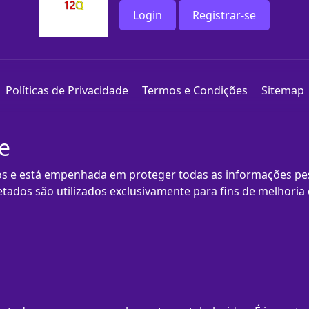
Login
Registrar-se
Políticas de Privacidade
Termos e Condições
Sitemap
de
ios e está empenhada em proteger todas as informações pe
tados são utilizados exclusivamente para fins de melhoria