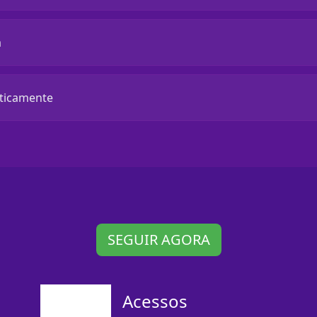
a
aticamente
SEGUIR AGORA
Acessos