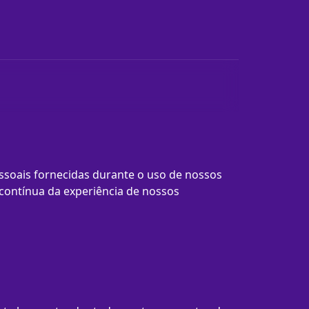
ssoais fornecidas durante o uso de nossos
 contínua da experiência de nossos