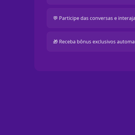
💬 Participe das conversas e interaj
🎁 Receba bônus exclusivos autom