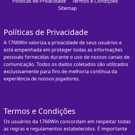
Políticas de Privacidade
Termos e Condições
Sitemap
Políticas de Privacidade
A 1766Win valoriza a privacidade de seus usuários e
está empenhada em proteger todas as informações
pessoais fornecidas durante o uso de nossos canais de
comunicação. Todos os dados coletados são utilizados
exclusivamente para fins de melhoria contínua da
experiência de nossos jogadores.
Termos e Condições
Os usuários da 1766Win concordam em respeitar todas
as regras e regulamentos estabelecidos. É importante