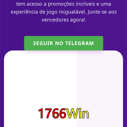
tem acesso a promoções incríveis e uma
experiência de jogo inigualável. Junte-se aos
vencedores agora!
SEGUIR NO TELEGRAM