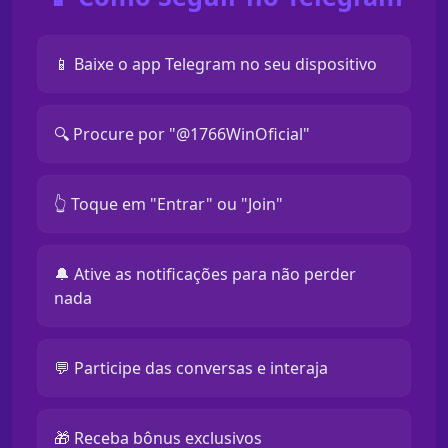
📱 Baixe o app Telegram no seu dispositivo
🔍 Procure por "@1766WinOficial"
👆 Toque em "Entrar" ou "Join"
🔔 Ative as notificações para não perder
nada
💬 Participe das conversas e interaja
🎁 Receba bônus exclusivos