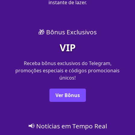
instante de lazer.
🎁 Bônus Exclusivos
VIP
Receba bônus exclusivos do Telegram,
promoções especiais e códigos promocionais
únicos!
Ver Bônus
📢 Notícias em Tempo Real