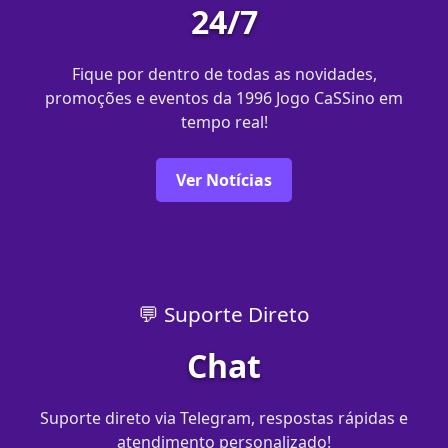
24/7
Fique por dentro de todas as novidades,
promoções e eventos da 1996 Jogo CaSSino em
tempo real!
Ver Notícias
💬 Suporte Direto
Chat
Suporte direto via Telegram, respostas rápidas e
atendimento personalizado!