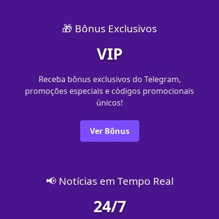
🎁 Bônus Exclusivos
VIP
Receba bônus exclusivos do Telegram,
promoções especiais e códigos promocionais
únicos!
Ver Bônus
📢 Notícias em Tempo Real
24/7