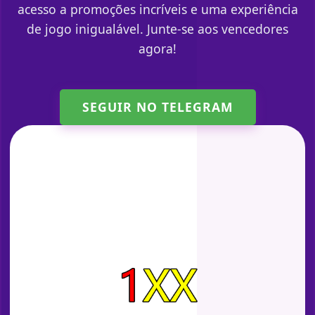
acesso a promoções incríveis e uma experiência
de jogo inigualável. Junte-se aos vencedores
agora!
SEGUIR NO TELEGRAM