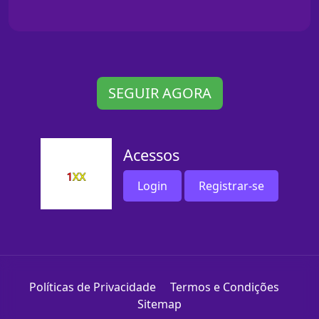
SEGUIR AGORA
Acessos
Login
Registrar-se
Políticas de Privacidade
Termos e Condições
Sitemap