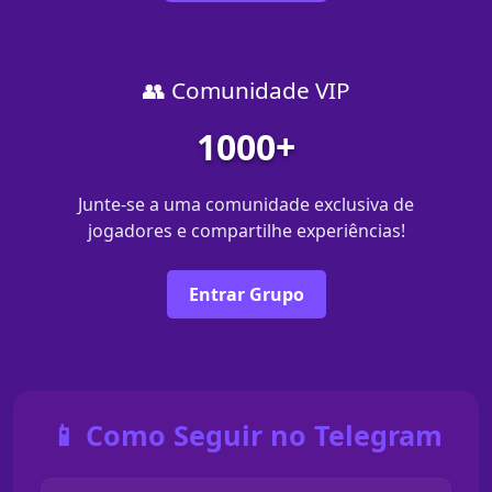
👥 Comunidade VIP
1000+
Junte-se a uma comunidade exclusiva de
jogadores e compartilhe experiências!
Entrar Grupo
📱 Como Seguir no Telegram