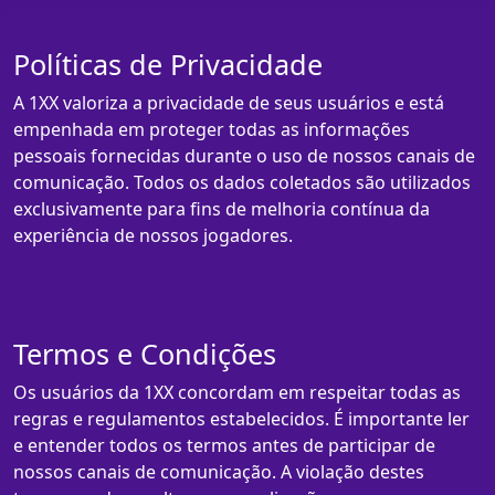
Políticas de Privacidade
A 1XX valoriza a privacidade de seus usuários e está
empenhada em proteger todas as informações
pessoais fornecidas durante o uso de nossos canais de
comunicação. Todos os dados coletados são utilizados
exclusivamente para fins de melhoria contínua da
experiência de nossos jogadores.
Termos e Condições
Os usuários da 1XX concordam em respeitar todas as
regras e regulamentos estabelecidos. É importante ler
e entender todos os termos antes de participar de
nossos canais de comunicação. A violação destes