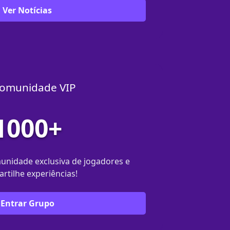
Ver Notícias
Comunidade VIP
1000+
unidade exclusiva de jogadores e
rtilhe experiências!
Entrar Grupo