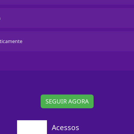
a
aticamente
SEGUIR AGORA
Acessos