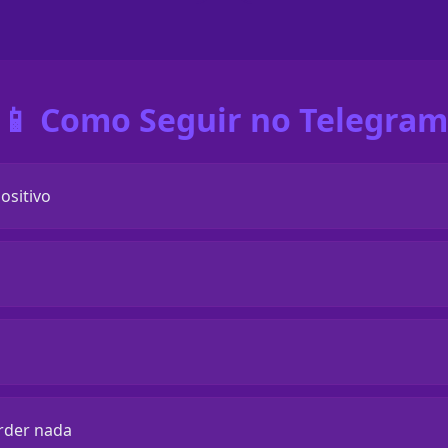
📱 Como Seguir no Telegram
ositivo
erder nada