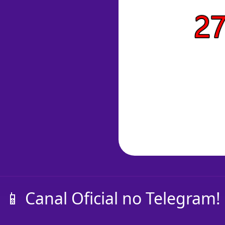
📱 Canal Oficial no Telegram!