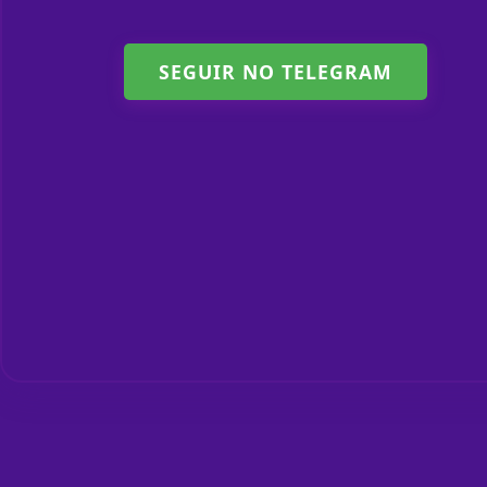
SEGUIR NO TELEGRAM