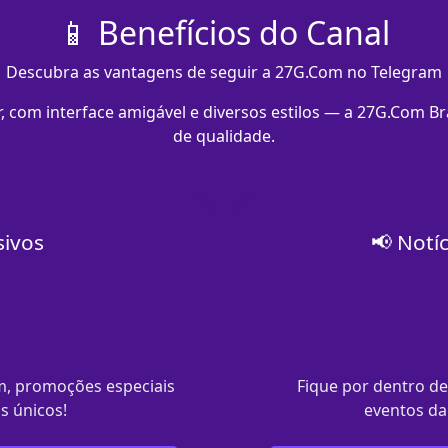
📱 Benefícios do Canal
Descubra as vantagens de seguir a 27G.Com no Telegram
r, com interface amigável e diversos estilos — a 27G.Com 
de qualidade.
sivos
📢 Notí
m, promoções especiais
Fique por dentro d
s únicos!
eventos da