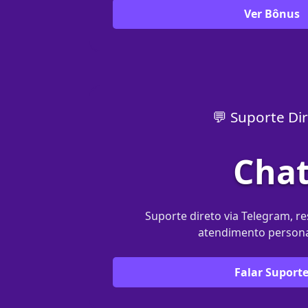
Ver Bônus
💬 Suporte Di
Cha
Suporte direto via Telegram, r
atendimento persona
Falar Suport