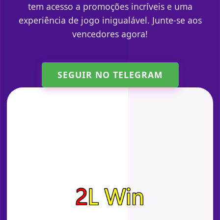
tem acesso a promoções incríveis e uma
experiência de jogo inigualável. Junte-se aos
vencedores agora!
SEGUIR NO TELEGRAM