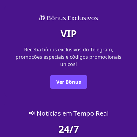
🎁 Bônus Exclusivos
VIP
Receba bônus exclusivos do Telegram,
promoções especiais e códigos promocionais
únicos!
Ver Bônus
📢 Notícias em Tempo Real
24/7