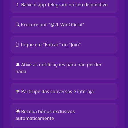
📱 Baixe o app Telegram no seu dispositivo
🔍 Procure por "@2L WinOficial"
👆 Toque em "Entrar" ou "Join"
🔔 Ative as notificações para não perder
nada
💬 Participe das conversas e interaja
🎁 Receba bônus exclusivos
automaticamente