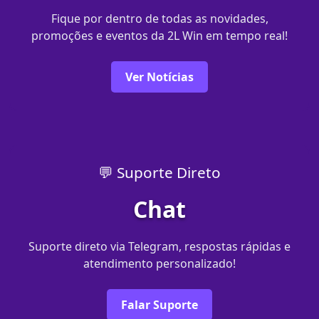
Fique por dentro de todas as novidades,
promoções e eventos da 2L Win em tempo real!
Ver Notícias
💬 Suporte Direto
Chat
Suporte direto via Telegram, respostas rápidas e
atendimento personalizado!
Falar Suporte