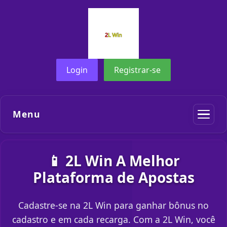
Login
Registrar-se
Menu
📱 2L Win A Melhor
Plataforma de Apostas
Cadastre-se na 2L Win para ganhar bônus no
cadastro e em cada recarga. Com a 2L Win, você