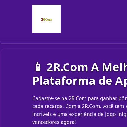
📱 2R.Com A Mel
Plataforma de A
Cadastre-se na 2R.Com para ganhar bôn
cada recarga. Com a 2R.Com, você tem 
incríveis e uma experiência de jogo inig
vencedores agora!