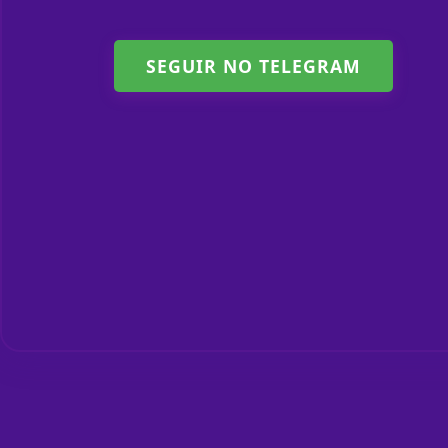
SEGUIR NO TELEGRAM