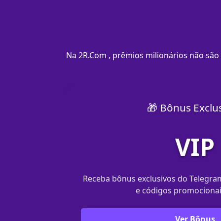
Na 2R.Com , prêmios milionários não são 
🎁 Bônus Exclu
VIP
Receba bônus exclusivos do Telegra
e códigos promocionai
Ver Bônus