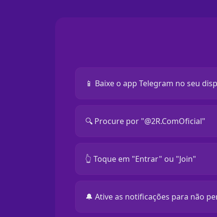
📱 Baixe o app Telegram no seu disp
🔍 Procure por "@2R.ComOficial"
👆 Toque em "Entrar" ou "Join"
🔔 Ative as notificações para não p