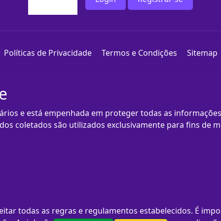
Políticas de Privacidade
Termos e Condições
Sitemap
de
uários e está empenhada em proteger todas as informações
os coletados são utilizados exclusivamente para fins de m
tar todas as regras e regulamentos estabelecidos. É impor