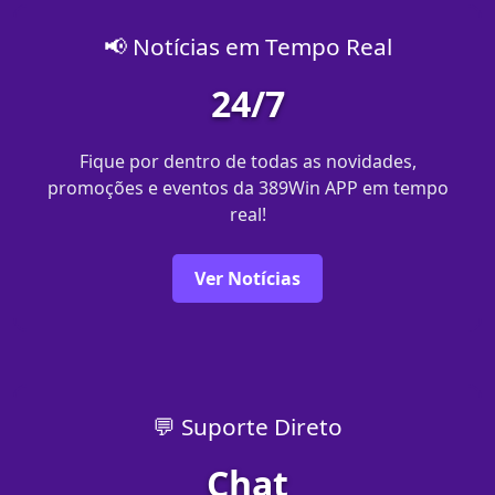
📢 Notícias em Tempo Real
24/7
Fique por dentro de todas as novidades,
promoções e eventos da 389Win APP em tempo
real!
Ver Notícias
💬 Suporte Direto
Chat