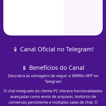
📱 Canal Oficial no Telegram!
📱 Benefícios do Canal
Descubra as vantagens de seguir a 389Win APP no
Telegram
O chat integrado do cliente PC oferece funcionalidades
avançadas como envio de arquivos, histórico de
conversas persistente e múltiplas salas de chat. O