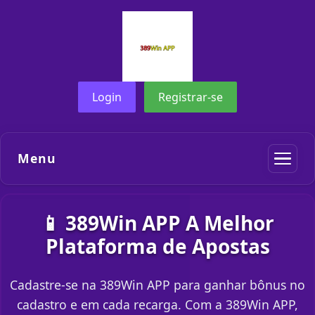
Login
Registrar-se
Menu
📱 389Win APP A Melhor
Plataforma de Apostas
Cadastre-se na 389Win APP para ganhar bônus no
cadastro e em cada recarga. Com a 389Win APP,