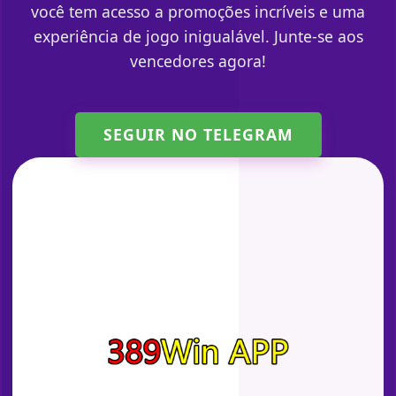
você tem acesso a promoções incríveis e uma
experiência de jogo inigualável. Junte-se aos
vencedores agora!
SEGUIR NO TELEGRAM