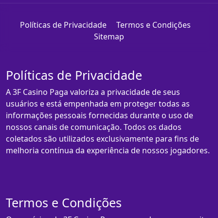
Políticas de Privacidade
Termos e Condições
Sitemap
Políticas de Privacidade
A 3F Casino Paga valoriza a privacidade de seus
usuários e está empenhada em proteger todas as
informações pessoais fornecidas durante o uso de
nossos canais de comunicação. Todos os dados
coletados são utilizados exclusivamente para fins de
melhoria contínua da experiência de nossos jogadores.
Termos e Condições