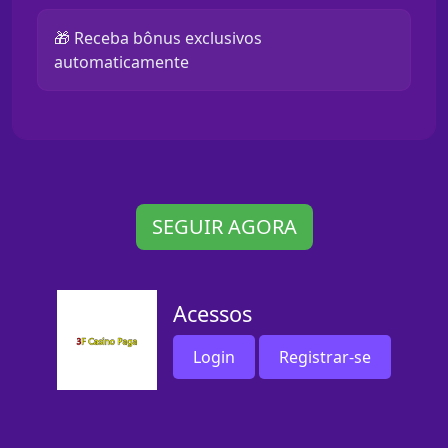
🎁 Receba bônus exclusivos
automaticamente
SEGUIR AGORA
Acessos
Login
Registrar-se