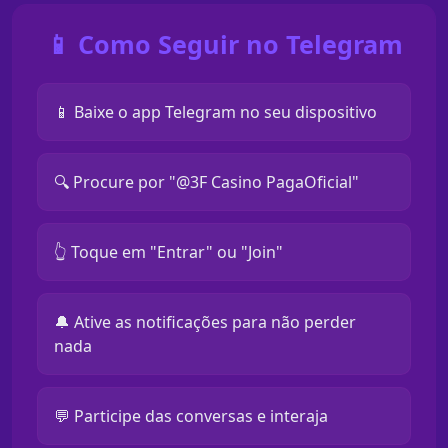
📱 Como Seguir no Telegram
📱 Baixe o app Telegram no seu dispositivo
🔍 Procure por "@3F Casino PagaOficial"
👆 Toque em "Entrar" ou "Join"
🔔 Ative as notificações para não perder
nada
💬 Participe das conversas e interaja