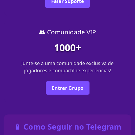
Falar Suporte
👥 Comunidade VIP
1000+
Junte-se a uma comunidade exclusiva de
jogadores e compartilhe experiências!
Entrar Grupo
📱 Como Seguir no Telegram