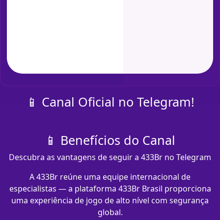
📱 Canal Oficial no Telegram!
📱 Benefícios do Canal
Descubra as vantagens de seguir a 433Br no Telegram
A 433Br reúne uma equipe internacional de
especialistas — a plataforma 433Br Brasil proporciona
uma experiência de jogo de alto nível com segurança
global.