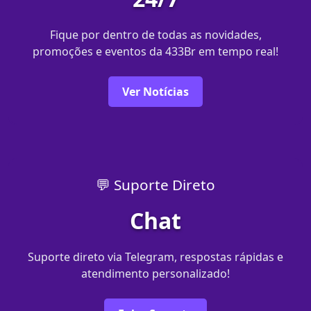
Fique por dentro de todas as novidades,
promoções e eventos da 433Br em tempo real!
Ver Notícias
💬 Suporte Direto
Chat
Suporte direto via Telegram, respostas rápidas e
atendimento personalizado!