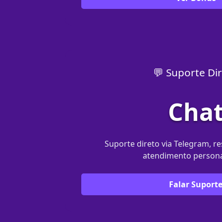
💬 Suporte Di
Cha
Suporte direto via Telegram, r
atendimento persona
Falar Suport