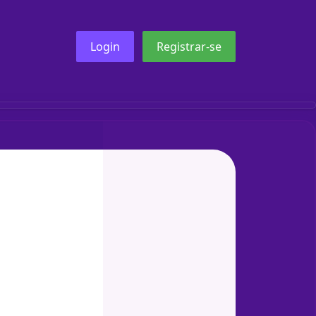
Login
Registrar-se