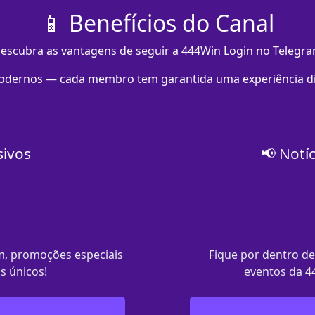
📱 Benefícios do Canal
escubra as vantagens de seguir a 444Win Login no Telegr
modernos — cada membro tem garantida uma experiência di
sivos
📢 Notí
m, promoções especiais
Fique por dentro d
s únicos!
eventos da 4