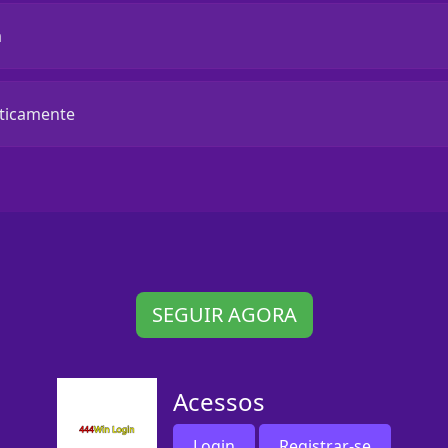
a
aticamente
SEGUIR AGORA
Acessos
Login
Registrar-se