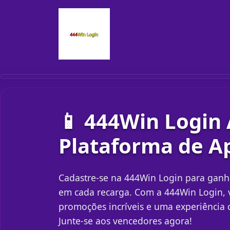
📱 444Win Login
Plataforma de A
Cadastre-se na 444Win Login para ganh
em cada recarga. Com a 444Win Login, 
promoções incríveis e uma experiência d
Junte-se aos vencedores agora!