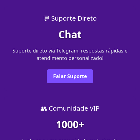
💬 Suporte Direto
Chat
Suporte direto via Telegram, respostas rápidas e
atendimento personalizado!
Falar Suporte
👥 Comunidade VIP
1000+