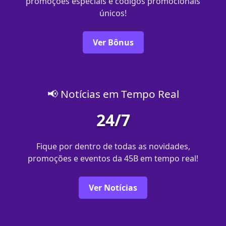
promoções especiais e códigos promocionais
únicos!
Ver Bônus
📢 Notícias em Tempo Real
24/7
Fique por dentro de todas as novidades,
promoções e eventos da 45B em tempo real!
Ver Notícias