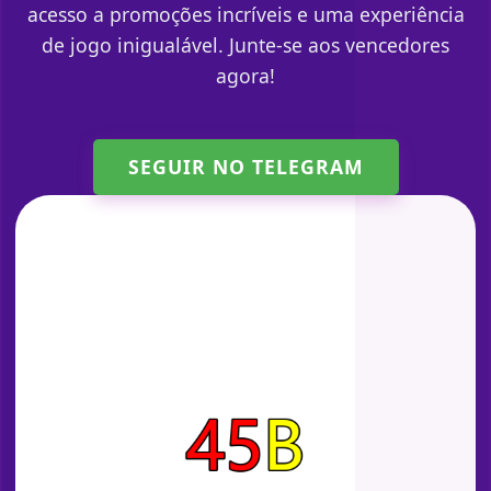
acesso a promoções incríveis e uma experiência
de jogo inigualável. Junte-se aos vencedores
agora!
SEGUIR NO TELEGRAM