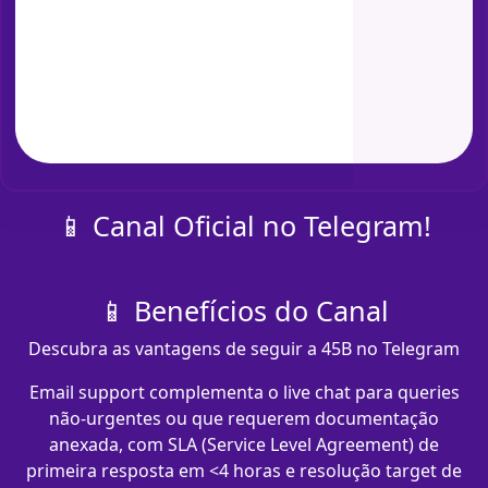
📱 Canal Oficial no Telegram!
📱 Benefícios do Canal
Descubra as vantagens de seguir a 45B no Telegram
Email support complementa o live chat para queries
não-urgentes ou que requerem documentação
anexada, com SLA (Service Level Agreement) de
primeira resposta em <4 horas e resolução target de