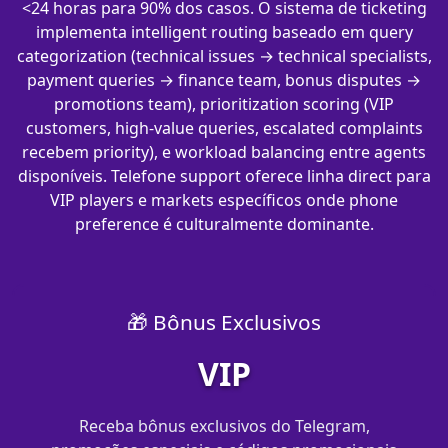
<24 horas para 90% dos casos. O sistema de ticketing
implementa intelligent routing baseado em query
categorization (technical issues → technical specialists,
payment queries → finance team, bonus disputes →
promotions team), prioritization scoring (VIP
customers, high-value queries, escalated complaints
recebem priority), e workload balancing entre agents
disponíveis. Telefone support oferece linha direct para
VIP players e markets específicos onde phone
preference é culturalmente dominante.
🎁 Bônus Exclusivos
VIP
Receba bônus exclusivos do Telegram,