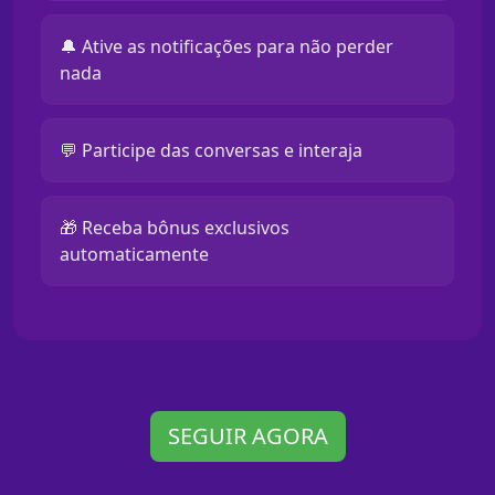
🔔 Ative as notificações para não perder
nada
💬 Participe das conversas e interaja
🎁 Receba bônus exclusivos
automaticamente
SEGUIR AGORA