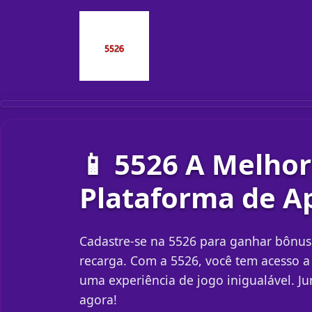
📱 5526 A Melhor
Plataforma de A
Cadastre-se na 5526 para ganhar bônus
recarga. Com a 5526, você tem acesso a
uma experiência de jogo inigualável. J
agora!