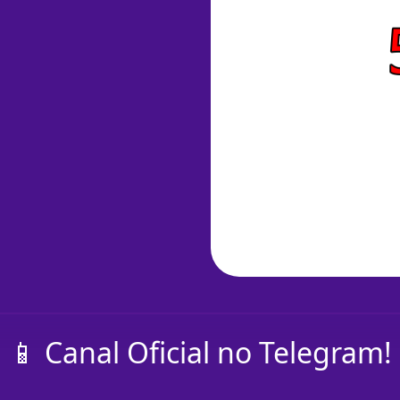
📱 Canal Oficial no Telegram!