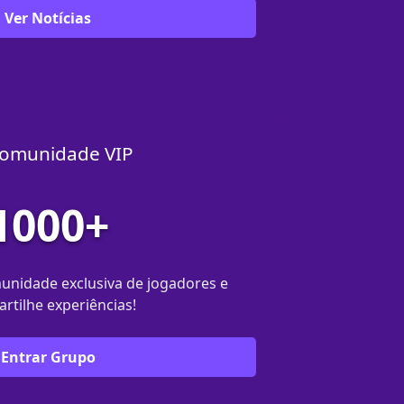
Ver Notícias
Comunidade VIP
1000+
unidade exclusiva de jogadores e
rtilhe experiências!
Entrar Grupo