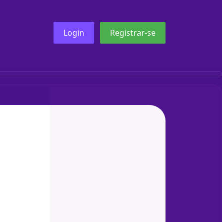
Login
Registrar-se