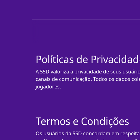
Políticas de Privacida
A 55D valoriza a privacidade de seus usuár
canais de comunicação. Todos os dados cole
jogadores.
Termos e Condições
Os usuários da 55D concordam em respeitar 