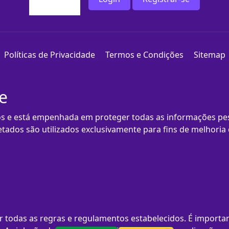
Políticas de Privacidade
Termos e Condições
Sitemap
de
ios e está empenhada em proteger todas as informações pe
tados são utilizados exclusivamente para fins de melhoria
todas as regras e regulamentos estabelecidos. É importan