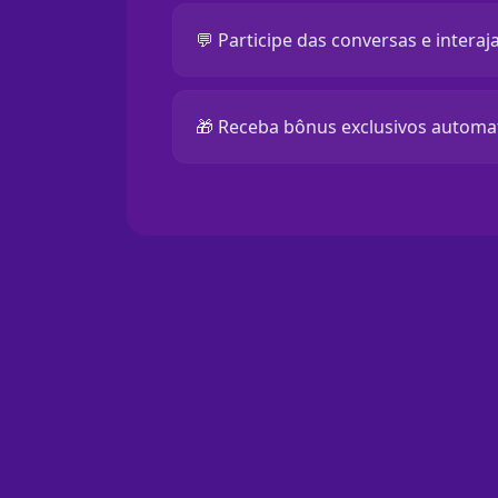
💬 Participe das conversas e interaj
🎁 Receba bônus exclusivos autom