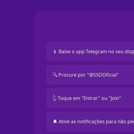
📱 Baixe o app Telegram no seu disp
🔍 Procure por "@55DOficial"
👆 Toque em "Entrar" ou "Join"
🔔 Ative as notificações para não p