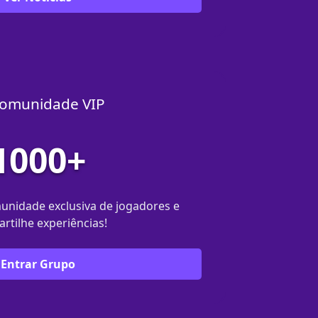
Comunidade VIP
1000+
unidade exclusiva de jogadores e
rtilhe experiências!
Entrar Grupo