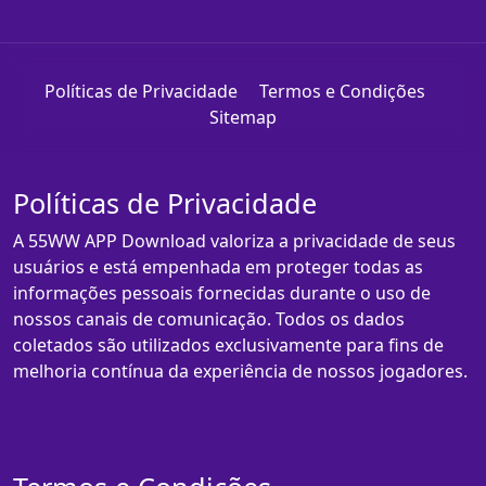
Políticas de Privacidade
Termos e Condições
Sitemap
Políticas de Privacidade
A 55WW APP Download valoriza a privacidade de seus
usuários e está empenhada em proteger todas as
informações pessoais fornecidas durante o uso de
nossos canais de comunicação. Todos os dados
coletados são utilizados exclusivamente para fins de
melhoria contínua da experiência de nossos jogadores.