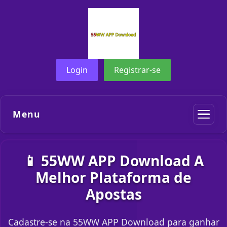
Login
Registrar-se
Menu
📱 55WW APP Download A
Melhor Plataforma de
Apostas
Cadastre-se na 55WW APP Download para ganhar