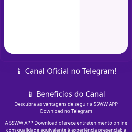
📱 Canal Oficial no Telegram!
📱 Benefícios do Canal
Descubra as vantagens de seguir a 55WW APP
Download no Telegram
A 55WW APP Download oferece entretenimento online
com qualidade equivalente à experiência presencial; a