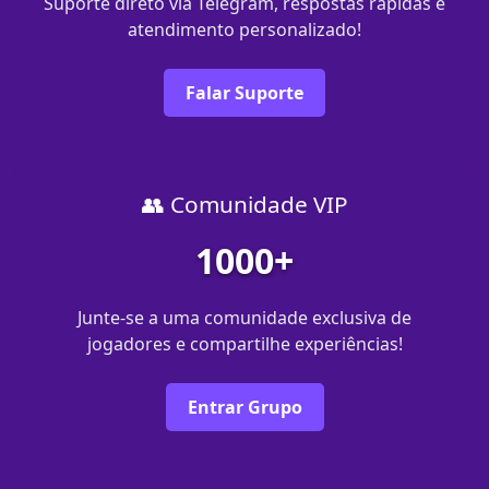
Suporte direto via Telegram, respostas rápidas e
atendimento personalizado!
Falar Suporte
👥 Comunidade VIP
1000+
Junte-se a uma comunidade exclusiva de
jogadores e compartilhe experiências!
Entrar Grupo