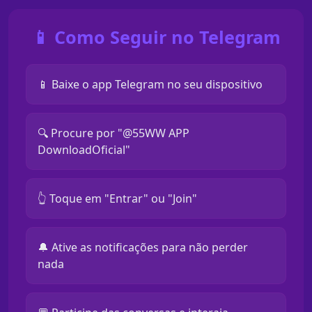
📱 Como Seguir no Telegram
📱 Baixe o app Telegram no seu dispositivo
🔍 Procure por "@55WW APP
DownloadOficial"
👆 Toque em "Entrar" ou "Join"
🔔 Ative as notificações para não perder
nada