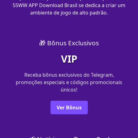
55WW APP Download Brasil se dedica a criar um
ambiente de jogo de alto padrão.
🎁 Bônus Exclusivos
VIP
Receba bônus exclusivos do Telegram,
promoções especiais e códigos promocionais
únicos!
Ver Bônus