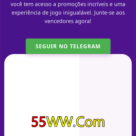
você tem acesso a promoções incríveis e uma
experiência de jogo inigualável. Junte-se aos
vencedores agora!
SEGUIR NO TELEGRAM