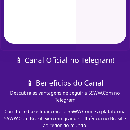
📱 Canal Oficial no Telegram!
📱 Benefícios do Canal
Descubra as vantagens de seguir a 55WW.Com no
Telegram
Com forte base financeira, a 55WW.Com e a plataforma
55WW.Com Brasil exercem grande influência no Brasil e
ao redor do mundo.