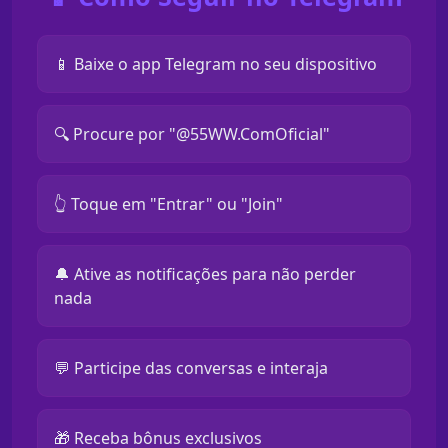
📱 Baixe o app Telegram no seu dispositivo
🔍 Procure por "@55WW.ComOficial"
👆 Toque em "Entrar" ou "Join"
🔔 Ative as notificações para não perder
nada
💬 Participe das conversas e interaja
🎁 Receba bônus exclusivos