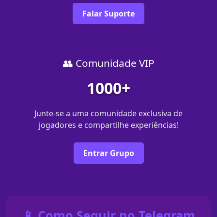
Falar Suporte
👥 Comunidade VIP
1000+
Junte-se a uma comunidade exclusiva de
jogadores e compartilhe experiências!
Entrar Grupo
📱 Como Seguir no Telegram