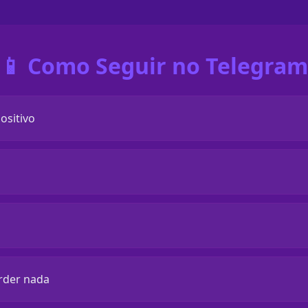
📱 Como Seguir no Telegram
ositivo
erder nada