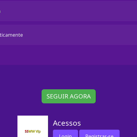
a
aticamente
SEGUIR AGORA
Acessos
Login
Registrar-se