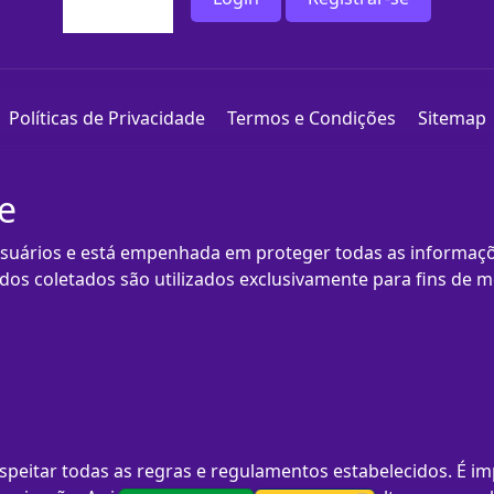
Políticas de Privacidade
Termos e Condições
Sitemap
de
 usuários e está empenhada em proteger todas as informaçõ
os coletados são utilizados exclusivamente para fins de m
eitar todas as regras e regulamentos estabelecidos. É im