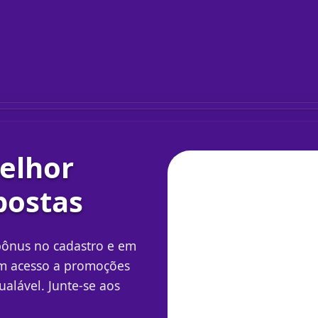
elhor
postas
bônus no cadastro e em
em acesso a promoções
ualável. Junte-se aos