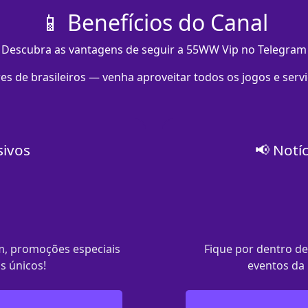
📱 Benefícios do Canal
Descubra as vantagens de seguir a 55WW Vip no Telegram
es de brasileiros — venha aproveitar todos os jogos e servi
sivos
📢 Notí
m, promoções especiais
Fique por dentro d
s únicos!
eventos da