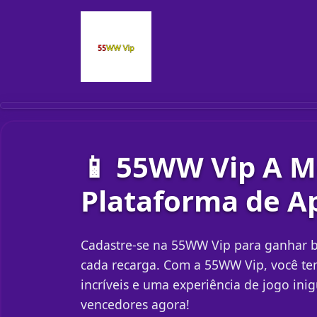
📱 55WW Vip A M
Plataforma de A
Cadastre-se na 55WW Vip para ganhar 
cada recarga. Com a 55WW Vip, você t
incríveis e uma experiência de jogo inig
vencedores agora!