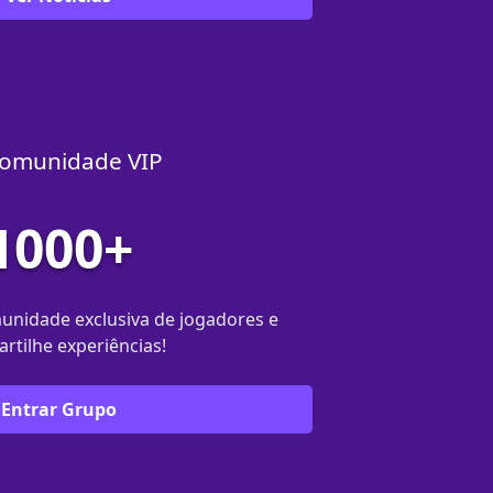
Comunidade VIP
1000+
unidade exclusiva de jogadores e
rtilhe experiências!
Entrar Grupo