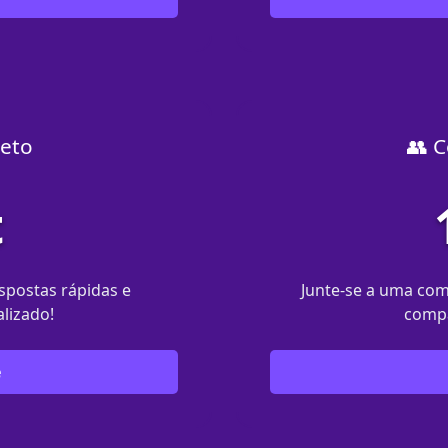
reto
👥 
t
espostas rápidas e
Junte-se a uma com
lizado!
compa
e