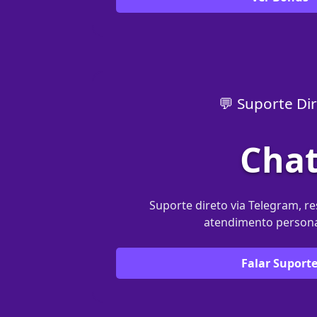
💬 Suporte Di
Cha
Suporte direto via Telegram, r
atendimento persona
Falar Suport