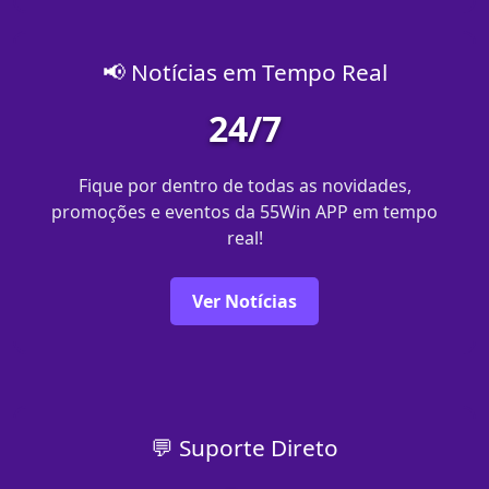
📢 Notícias em Tempo Real
24/7
Fique por dentro de todas as novidades,
promoções e eventos da 55Win APP em tempo
real!
Ver Notícias
💬 Suporte Direto