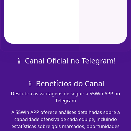
📱 Canal Oficial no Telegram!
📱 Benefícios do Canal
Descubra as vantagens de seguir a 55Win APP no
Telegram
A 55Win APP oferece análises detalhadas sobre a
capacidade ofensiva de cada equipe, incluindo
estatísticas sobre gols marcados, oportunidades