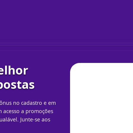
elhor
postas
ônus no cadastro e em
m acesso a promoções
ualável. Junte-se aos