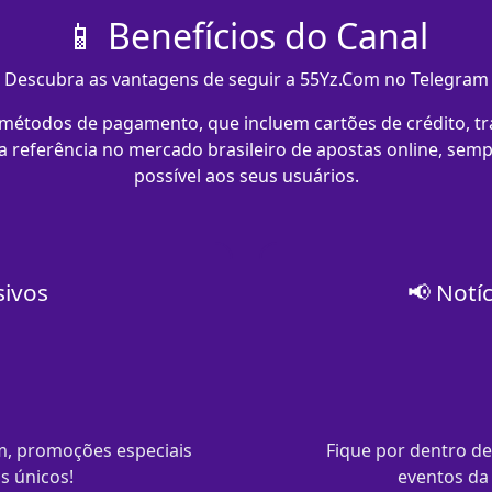
📱 Benefícios do Canal
Descubra as vantagens de seguir a 55Yz.Com no Telegram
 métodos de pagamento, que incluem cartões de crédito, tra
 referência no mercado brasileiro de apostas online, sem
possível aos seus usuários.
sivos
📢 Notí
m, promoções especiais
Fique por dentro d
s únicos!
eventos da