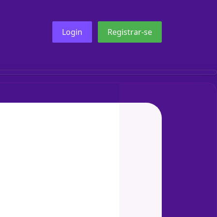
Login
Registrar-se