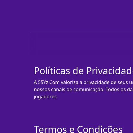
Políticas de Privacida
A 55Yz.Com valoriza a privacidade de seus 
nossos canais de comunicação. Todos os dad
jogadores.
Termos e Condições