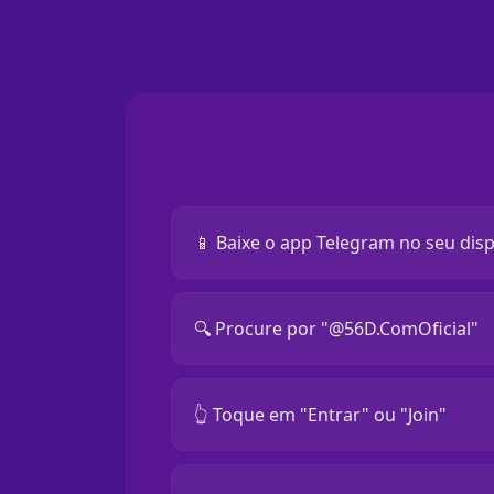
📱 Baixe o app Telegram no seu disp
🔍 Procure por "@56D.ComOficial"
👆 Toque em "Entrar" ou "Join"