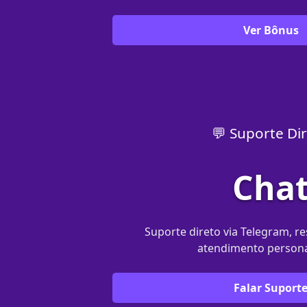
Ver Bônus
💬 Suporte Di
Cha
Suporte direto via Telegram, r
atendimento persona
Falar Suport