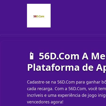
📱 56D.Com A Me
Plataforma de A
Cadastre-se na 56D.Com para ganhar b
cada recarga. Com a 56D.Com, você te
incríveis e uma experiência de jogo inig
vencedores agora!