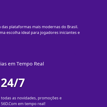
 das plataformas mais modernas do Brasil.
ma escolha ideal para jogadores iniciantes e
cias em Tempo Real
24/7
e todas as novidades, promoções e
 56D.Com em tempo real!