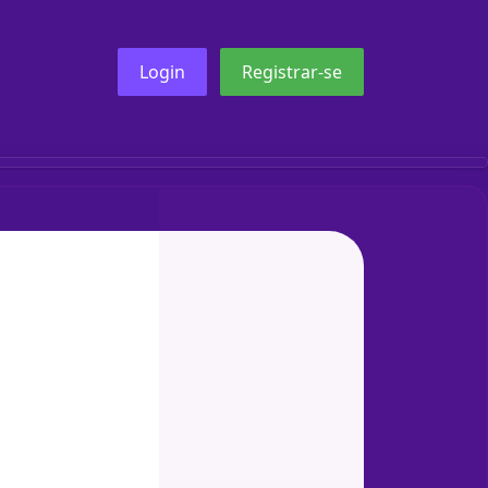
Login
Registrar-se