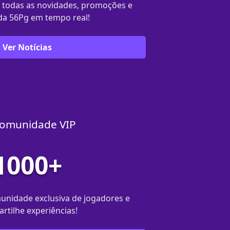
e todas as novidades, promoções e
da 56Pg em tempo real!
Ver Notícias
Comunidade VIP
1000+
unidade exclusiva de jogadores e
rtilhe experiências!