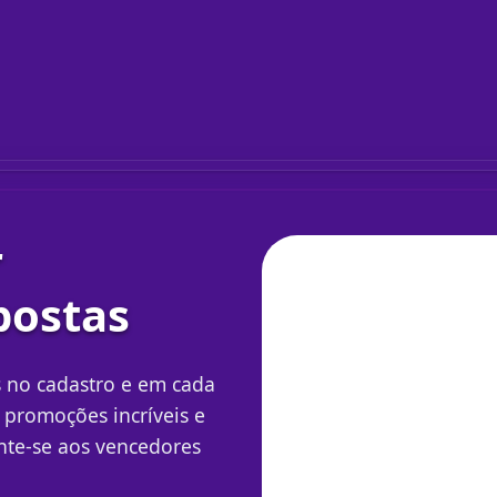
r
postas
 no cadastro e em cada
 promoções incríveis e
unte-se aos vencedores