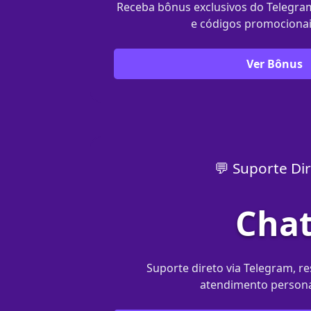
Receba bônus exclusivos do Telegra
e códigos promocionai
Ver Bônus
💬 Suporte Di
Cha
Suporte direto via Telegram, r
atendimento persona