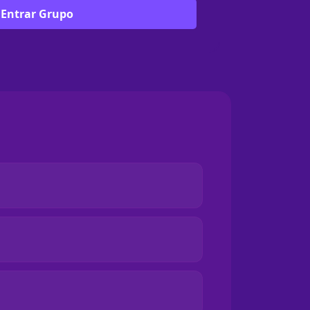
Entrar Grupo