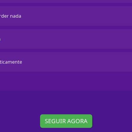
erder nada
a
aticamente
SEGUIR AGORA