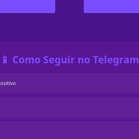
e
📱 Como Seguir no Telegram
ositivo