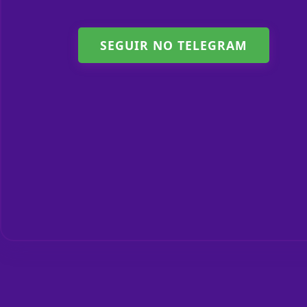
SEGUIR NO TELEGRAM