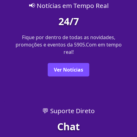
📢 Notícias em Tempo Real
24/7
Fique por dentro de todas as novidades,
promoções e eventos da 5905.Com em tempo
real!
Ver Notícias
💬 Suporte Direto
Chat