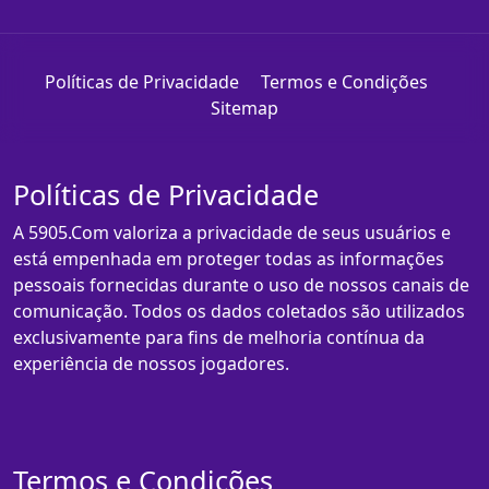
Políticas de Privacidade
Termos e Condições
Sitemap
Políticas de Privacidade
A 5905.Com valoriza a privacidade de seus usuários e
está empenhada em proteger todas as informações
pessoais fornecidas durante o uso de nossos canais de
comunicação. Todos os dados coletados são utilizados
exclusivamente para fins de melhoria contínua da
experiência de nossos jogadores.
Termos e Condições