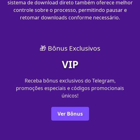
sistema de download direto também oferece melhor
controle sobre o processo, permitindo pausar e
retomar downloads conforme necessário.
🎁 Bônus Exclusivos
VIP
Receba bônus exclusivos do Telegram,
promoções especiais e códigos promocionais
únicos!
Ver Bônus