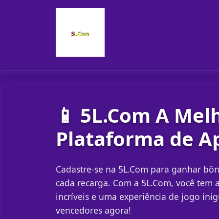
📱 5L.Com A Mel
Plataforma de A
Cadastre-se na 5L.Com para ganhar bôn
cada recarga. Com a 5L.Com, você tem 
incríveis e uma experiência de jogo inig
vencedores agora!