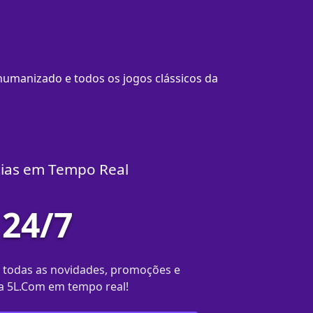
umanizado e todos os jogos clássicos da
cias em Tempo Real
24/7
e todas as novidades, promoções e
a 5L.Com em tempo real!