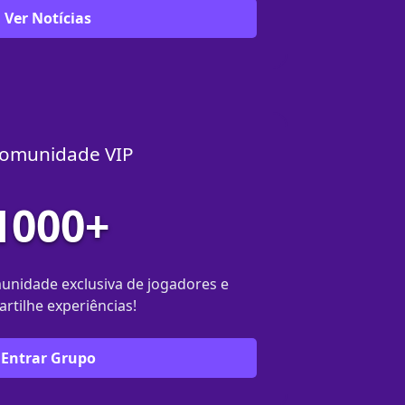
Ver Notícias
Comunidade VIP
1000+
unidade exclusiva de jogadores e
rtilhe experiências!
Entrar Grupo