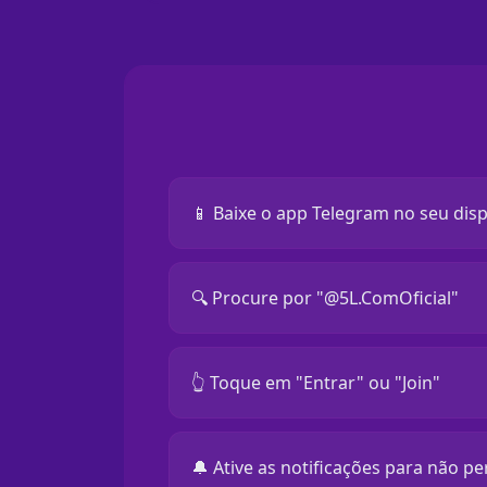
📱 Baixe o app Telegram no seu disp
🔍 Procure por "@5L.ComOficial"
👆 Toque em "Entrar" ou "Join"
🔔 Ative as notificações para não p