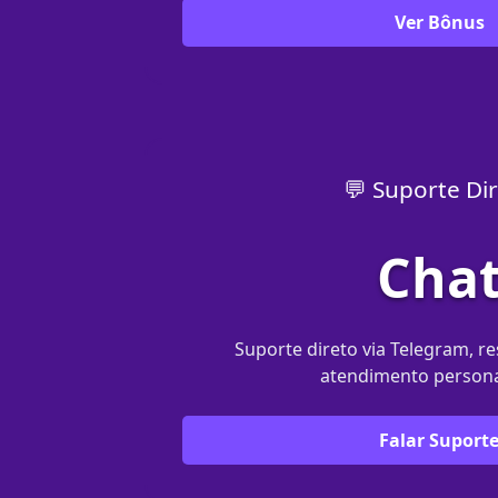
Ver Bônus
💬 Suporte Di
Cha
Suporte direto via Telegram, r
atendimento persona
Falar Suport