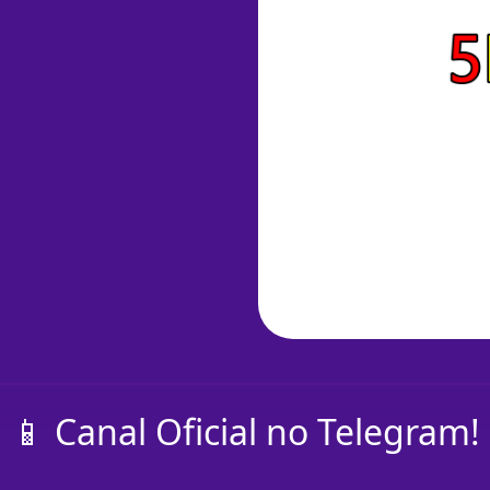
📱 Canal Oficial no Telegram!