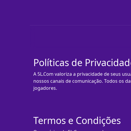
Políticas de Privacida
A 5L.Com valoriza a privacidade de seus us
nossos canais de comunicação. Todos os dad
jogadores.
Termos e Condições