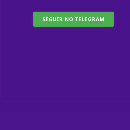
SEGUIR NO TELEGRAM