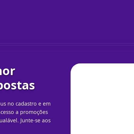
hor
postas
us no cadastro e em
acesso a promoções
ualável. Junte-se aos