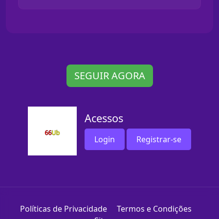
SEGUIR AGORA
Acessos
Login
Registrar-se
Políticas de Privacidade
Termos e Condições