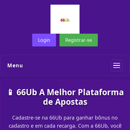
Login
Registrar-se
Menu
📱 66Ub A Melhor Plataforma
de Apostas
Cadastre-se na 66Ub para ganhar bônus no
cadastro e em cada recarga. Com a 66Ub, você