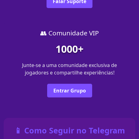
Falar Suporte
👥 Comunidade VIP
1000+
Junte-se a uma comunidade exclusiva de
jogadores e compartilhe experiências!
Entrar Grupo
📱 Como Seguir no Telegram