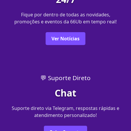
Fique por dentro de todas as novidades,
promoções e eventos da 66Ub em tempo real!
Ver Notícias
💬 Suporte Direto
Chat
Suporte direto via Telegram, respostas rápidas e
atendimento personalizado!