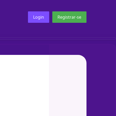
Login
Registrar-se