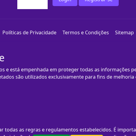
Políticas de Privacidade
Termos e Condições
Sitemap
de
rios e está empenhada em proteger todas as informações p
tados são utilizados exclusivamente para fins de melhoria
 todas as regras e regulamentos estabelecidos. É importa