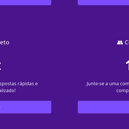
reto
👥 
t
espostas rápidas e
Junte-se a uma com
lizado!
compa
e