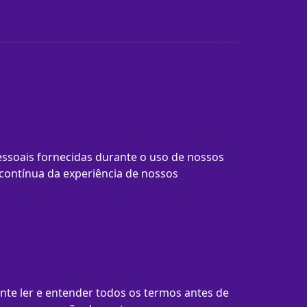
essoais fornecidas durante o uso de nossos
 contínua da experiência de nossos
nte ler e entender todos os termos antes de