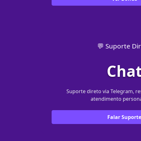
💬 Suporte Di
Cha
Suporte direto via Telegram, r
atendimento persona
Falar Suport