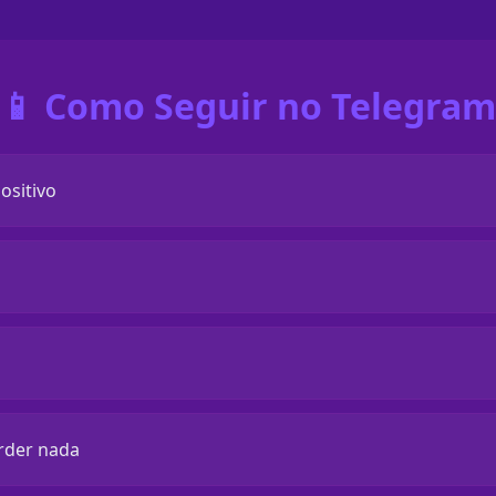
📱 Como Seguir no Telegram
ositivo
erder nada