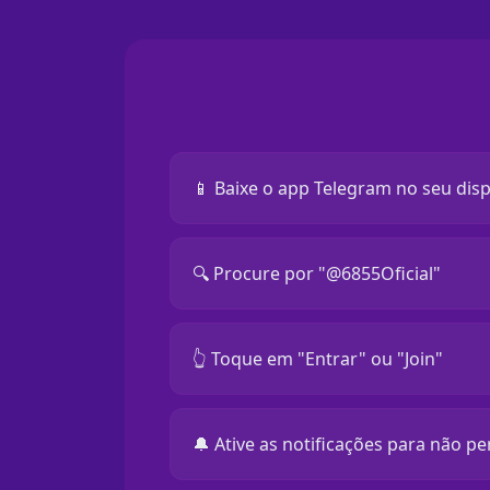
📱 Baixe o app Telegram no seu disp
🔍 Procure por "@6855Oficial"
👆 Toque em "Entrar" ou "Join"
🔔 Ative as notificações para não p