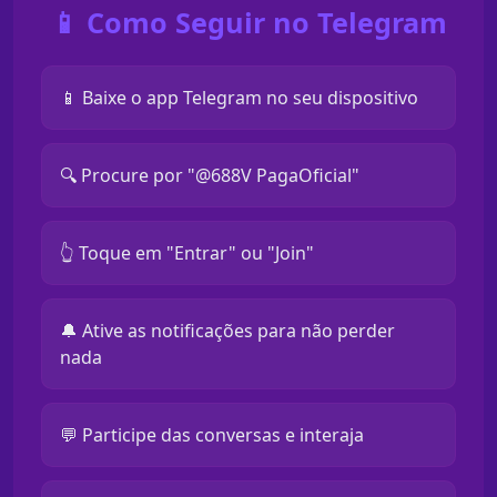
📱 Como Seguir no Telegram
📱 Baixe o app Telegram no seu dispositivo
🔍 Procure por "@688V PagaOficial"
👆 Toque em "Entrar" ou "Join"
🔔 Ative as notificações para não perder
nada
💬 Participe das conversas e interaja