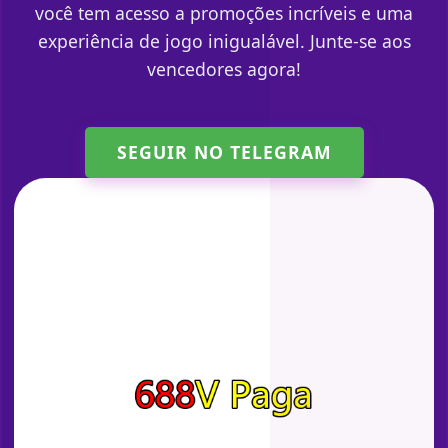
você tem acesso a promoções incríveis e uma
experiência de jogo inigualável. Junte-se aos
vencedores agora!
SEGUIR NO TELEGRAM