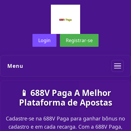
Login
Registrar-se
Menu
📱 688V Paga A Melhor
Plataforma de Apostas
Cadastre-se na 688V Paga para ganhar bônus no
cadastro e em cada recarga. Com a 688V Paga,