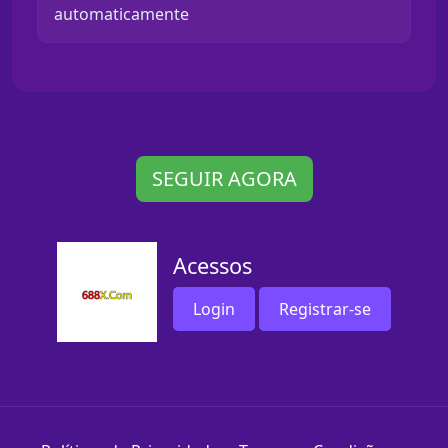
automaticamente
SEGUIR AGORA
Acessos
Login
Registrar-se