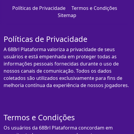
Políticas de Privacidade
Termos e Condições
Sitemap
Políticas de Privacidade
A 68Brl Plataforma valoriza a privacidade de seus
usuários e está empenhada em proteger todas as
informações pessoais fornecidas durante o uso de
nossos canais de comunicação. Todos os dados
coletados são utilizados exclusivamente para fins de
melhoria contínua da experiência de nossos jogadores.
Termos e Condições
Os usuários da 68Brl Plataforma concordam em