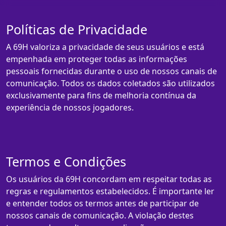
Políticas de Privacidade
A 69H valoriza a privacidade de seus usuários e está
empenhada em proteger todas as informações
pessoais fornecidas durante o uso de nossos canais de
comunicação. Todos os dados coletados são utilizados
exclusivamente para fins de melhoria contínua da
experiência de nossos jogadores.
Termos e Condições
Os usuários da 69H concordam em respeitar todas as
regras e regulamentos estabelecidos. É importante ler
e entender todos os termos antes de participar de
nossos canais de comunicação. A violação destes