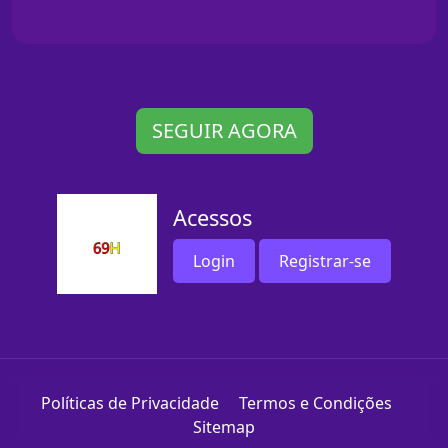
SEGUIR AGORA
Acessos
Login
Registrar-se
Políticas de Privacidade
Termos e Condições
Sitemap