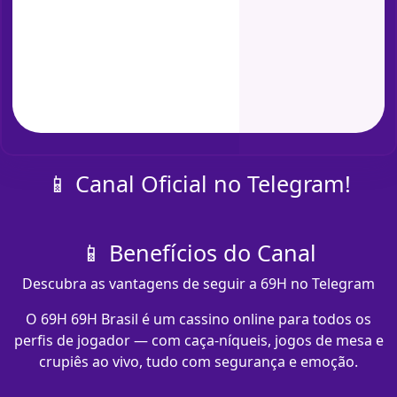
📱 Canal Oficial no Telegram!
📱 Benefícios do Canal
Descubra as vantagens de seguir a 69H no Telegram
O 69H 69H Brasil é um cassino online para todos os
perfis de jogador — com caça-níqueis, jogos de mesa e
crupiês ao vivo, tudo com segurança e emoção.