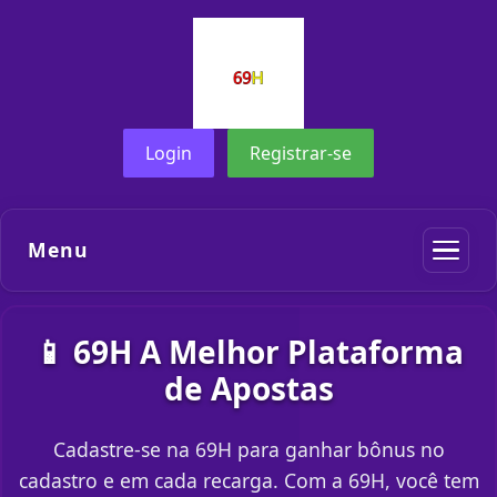
Login
Registrar-se
Menu
📱 69H A Melhor Plataforma
de Apostas
Cadastre-se na 69H para ganhar bônus no
cadastro e em cada recarga. Com a 69H, você tem