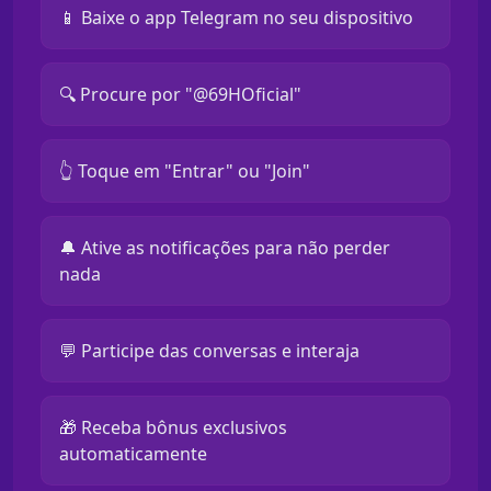
📱 Baixe o app Telegram no seu dispositivo
🔍 Procure por "@69HOficial"
👆 Toque em "Entrar" ou "Join"
🔔 Ative as notificações para não perder
nada
💬 Participe das conversas e interaja
🎁 Receba bônus exclusivos
automaticamente