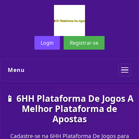
Login
Registrar-se
Menu
📱 6HH Plataforma De Jogos A
Melhor Plataforma de
Apostas
Cadastre-se na 6HH Plataforma De Jogos para