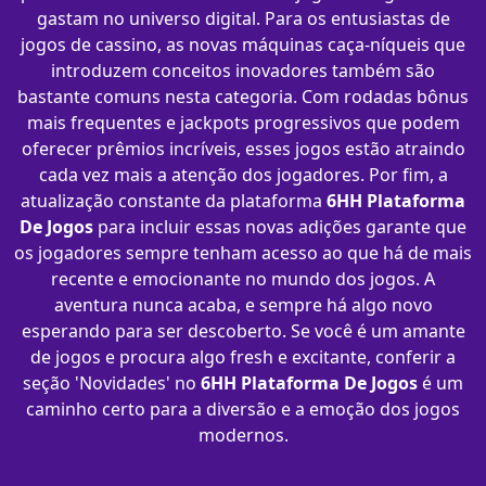
gastam no universo digital. Para os entusiastas de
jogos de cassino, as novas máquinas caça-níqueis que
introduzem conceitos inovadores também são
bastante comuns nesta categoria. Com rodadas bônus
mais frequentes e jackpots progressivos que podem
oferecer prêmios incríveis, esses jogos estão atraindo
cada vez mais a atenção dos jogadores. Por fim, a
atualização constante da plataforma
6HH Plataforma
De Jogos
para incluir essas novas adições garante que
os jogadores sempre tenham acesso ao que há de mais
recente e emocionante no mundo dos jogos. A
aventura nunca acaba, e sempre há algo novo
esperando para ser descoberto. Se você é um amante
de jogos e procura algo fresh e excitante, conferir a
seção 'Novidades' no
6HH Plataforma De Jogos
é um
caminho certo para a diversão e a emoção dos jogos
modernos.