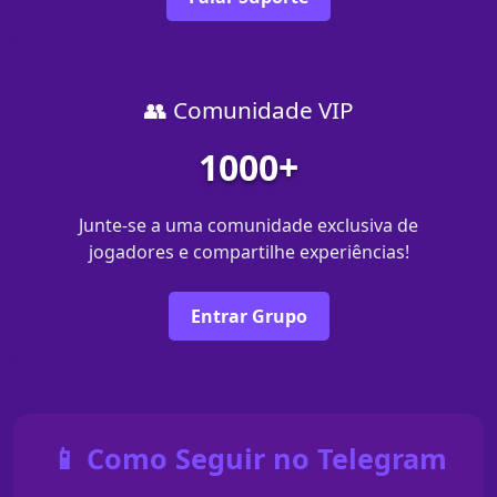
👥 Comunidade VIP
1000+
Junte-se a uma comunidade exclusiva de
jogadores e compartilhe experiências!
Entrar Grupo
📱 Como Seguir no Telegram