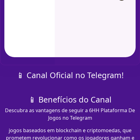
📱 Canal Oficial no Telegram!
📱 Benefícios do Canal
Descubra as vantagens de seguir a 6HH Plataforma De
Jogos no Telegram
jogos baseados em blockchain e criptomoedas, que
prometem revolucionar como os jogadores ganham e