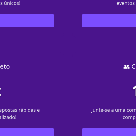
s únicos!
eventos
reto
👥 
t
espostas rápidas e
Junte-se a uma com
lizado!
compa
e