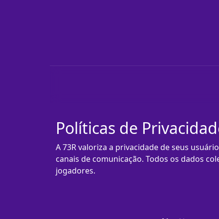
Políticas de Privacida
A 73R valoriza a privacidade de seus usuár
canais de comunicação. Todos os dados cole
jogadores.