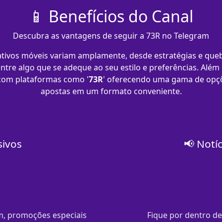
📱 Benefícios do Canal
Descubra as vantagens de seguir a 73R no Telegram
ativos móveis variam amplamente, desde estratégias e queb
tre algo que se adeque ao seu estilo e preferências. Além 
com plataformas como '
73R
' oferecendo uma gama de opç
apostas em um formato conveniente.
sivos
📢 Notí
m, promoções especiais
Fique por dentro d