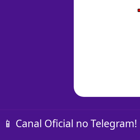
📱 Canal Oficial no Telegram!