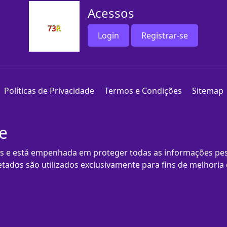
Acessos
Login
Registrar-se
Políticas de Privacidade
Termos e Condições
Sitemap
de
ios e está empenhada em proteger todas as informações pe
tados são utilizados exclusivamente para fins de melhoria