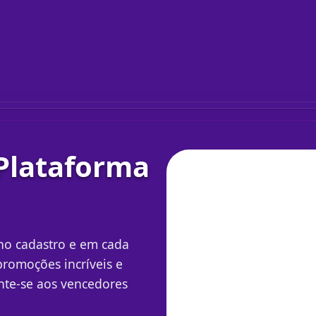
 Plataforma
no cadastro e em cada
promoções incríveis e
unte-se aos vencedores