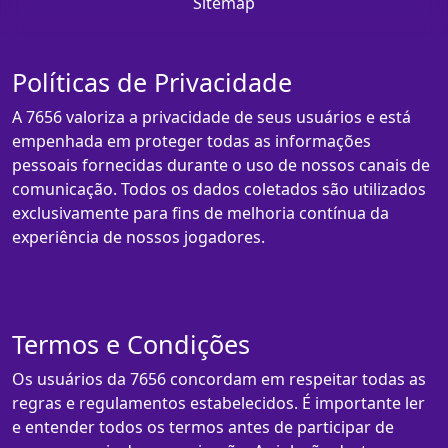
Sitemap
Políticas de Privacidade
A 7656 valoriza a privacidade de seus usuários e está
empenhada em proteger todas as informações
pessoais fornecidas durante o uso de nossos canais de
comunicação. Todos os dados coletados são utilizados
exclusivamente para fins de melhoria contínua da
experiência de nossos jogadores.
Termos e Condições
Os usuários da 7656 concordam em respeitar todas as
regras e regulamentos estabelecidos. É importante ler
e entender todos os termos antes de participar de