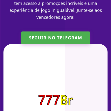
tem acesso a promoções incríveis e uma
experiência de jogo inigualável. Junte-se aos
vencedores agora!
SEGUIR NO TELEGRAM