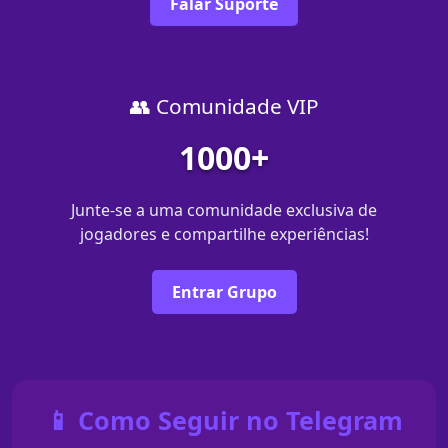
Falar Suporte
👥 Comunidade VIP
1000+
Junte-se a uma comunidade exclusiva de
jogadores e compartilhe experiências!
Entrar Grupo
📱 Como Seguir no Telegram