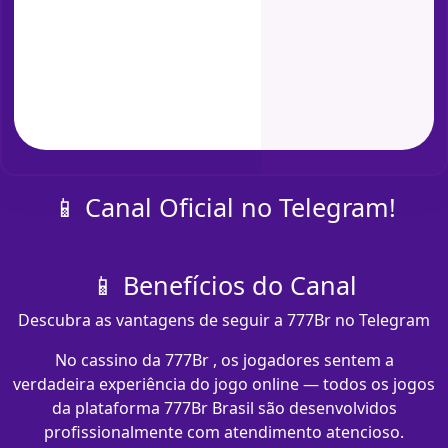
📱 Canal Oficial no Telegram!
📱 Benefícios do Canal
Descubra as vantagens de seguir a 777Br no Telegram
No cassino da 777Br , os jogadores sentem a
verdadeira experiência do jogo online — todos os jogos
da plataforma 777Br Brasil são desenvolvidos
profissionalmente com atendimento atencioso.