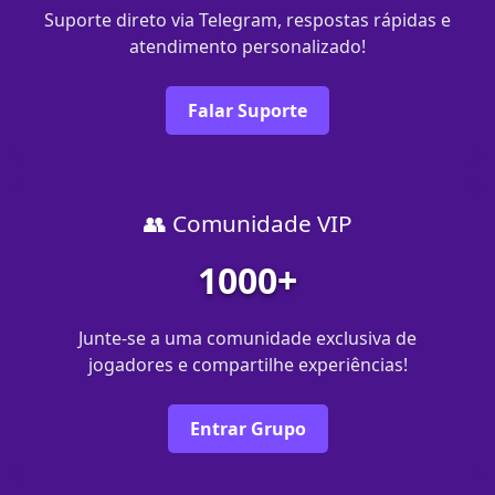
Suporte direto via Telegram, respostas rápidas e
atendimento personalizado!
Falar Suporte
👥 Comunidade VIP
1000+
Junte-se a uma comunidade exclusiva de
jogadores e compartilhe experiências!
Entrar Grupo