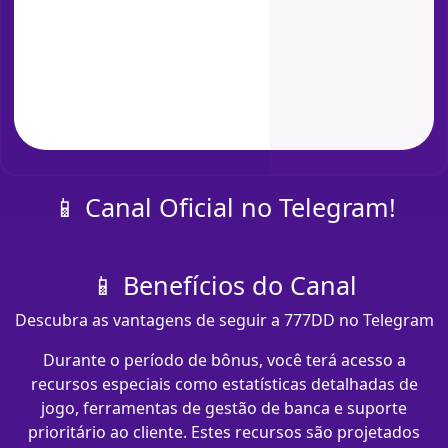
📱 Canal Oficial no Telegram!
📱 Benefícios do Canal
Descubra as vantagens de seguir a 777DD no Telegram
Durante o período de bônus, você terá acesso a
recursos especiais como estatísticas detalhadas de
jogo, ferramentas de gestão de banca e suporte
prioritário ao cliente. Estes recursos são projetados