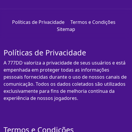
Políticas de Privacidade
Termos e Condições
Sitemap
Políticas de Privacidade
A 777DD valoriza a privacidade de seus usuários e está
empenhada em proteger todas as informações
pessoais fornecidas durante o uso de nossos canais de
comunicação. Todos os dados coletados são utilizados
exclusivamente para fins de melhoria contínua da
experiência de nossos jogadores.
Termos e Condições