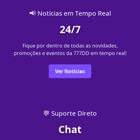
📢 Notícias em Tempo Real
24/7
Fique por dentro de todas as novidades,
promoções e eventos da 777DD em tempo real!
Ver Notícias
💬 Suporte Direto
Chat