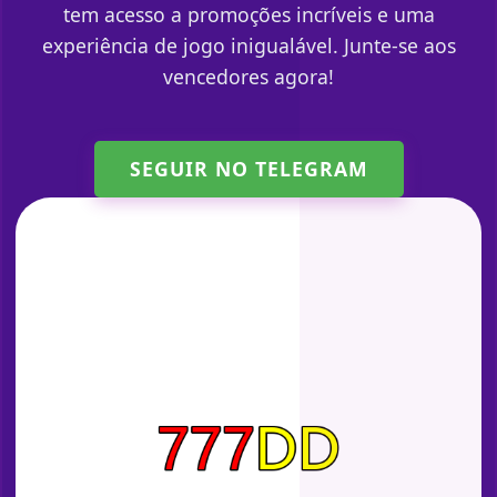
tem acesso a promoções incríveis e uma
experiência de jogo inigualável. Junte-se aos
vencedores agora!
SEGUIR NO TELEGRAM