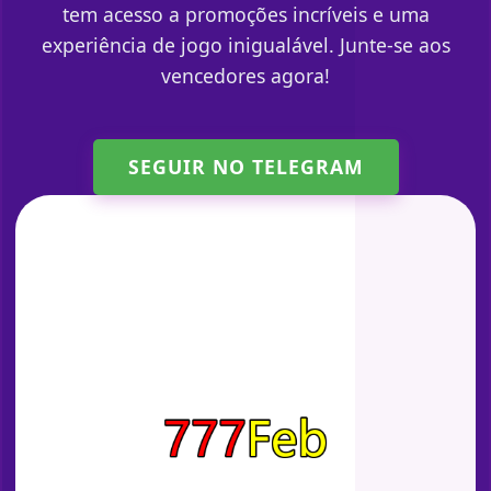
tem acesso a promoções incríveis e uma
experiência de jogo inigualável. Junte-se aos
vencedores agora!
SEGUIR NO TELEGRAM