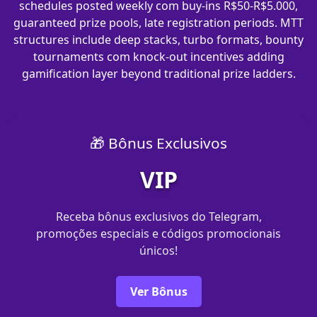
schedules posted weekly com buy-ins R$50-R$5.000,
guaranteed prize pools, late registration periods. MTT
structures include deep stacks, turbo formats, bounty
tournaments com knock-out incentives adding
gamification layer beyond traditional prize ladders.
🎁 Bônus Exclusivos
VIP
Receba bônus exclusivos do Telegram,
promoções especiais e códigos promocionais
únicos!
Ver Bônus