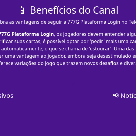
📱 Benefícios do Canal
bra as vantagens de seguir a 777G Plataforma Login no Te
777G Plataforma Login
, os jogadores devem entender alg
ificar suas cartas, é possível optar por 'pedir' mais uma c
e automaticamente, o que se chama de 'estourar'. Uma das 
er uma vantagem ao jogador, embora seja desestimulado em
erece variações do jogo que trazem novos desafios e diver
sivos
📢 Notí