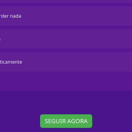
erder nada
a
aticamente
SEGUIR AGORA