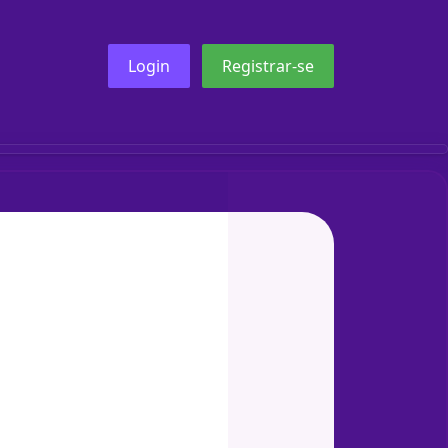
Login
Registrar-se