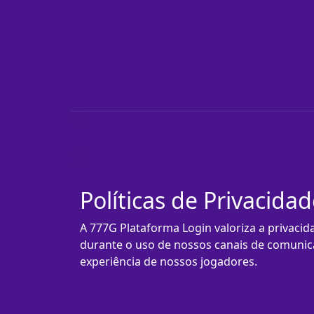
Políticas de Privacida
A 777G Plataforma Login valoriza a privaci
durante o uso de nossos canais de comunica
experiência de nossos jogadores.