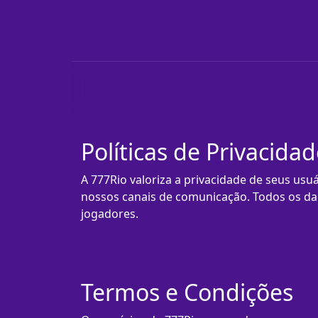
Políticas de Privacida
A 777Rio valoriza a privacidade de seus us
nossos canais de comunicação. Todos os dad
jogadores.
Termos e Condições