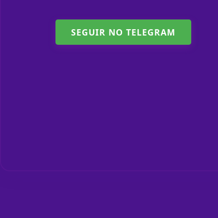
SEGUIR NO TELEGRAM