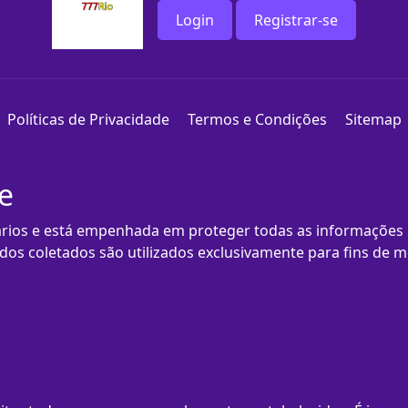
Login
Registrar-se
Políticas de Privacidade
Termos e Condições
Sitemap
de
uários e está empenhada em proteger todas as informações 
os coletados são utilizados exclusivamente para fins de m