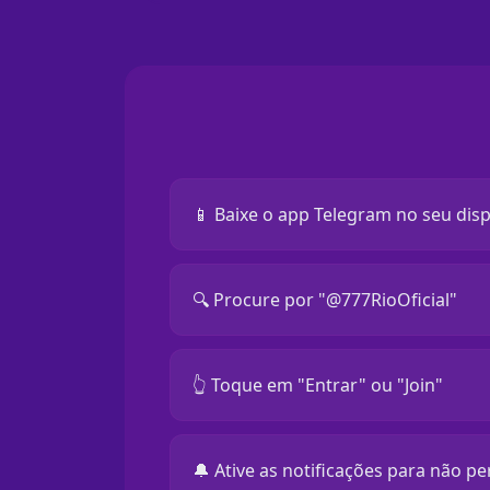
📱 Baixe o app Telegram no seu disp
🔍 Procure por "@777RioOficial"
👆 Toque em "Entrar" ou "Join"
🔔 Ative as notificações para não p