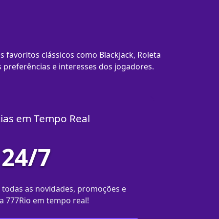
s favoritos clássicos como Blackjack, Roleta
 preferências e interesses dos jogadores.
cias em Tempo Real
24/7
e todas as novidades, promoções e
a 777Rio em tempo real!