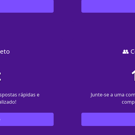
reto
👥 
t
espostas rápidas e
Junte-se a uma com
lizado!
compa
e