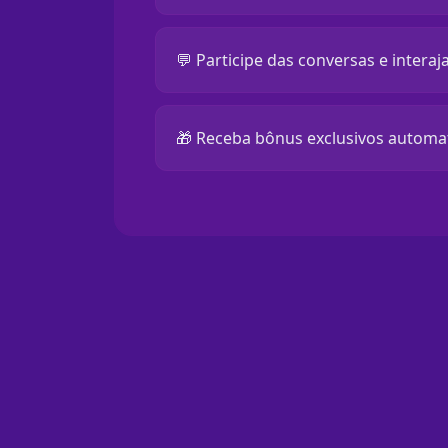
💬 Participe das conversas e interaj
🎁 Receba bônus exclusivos autom