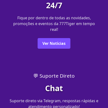
24/7
Fique por dentro de todas as novidades,
promoções e eventos da 777Tiger em tempo
real!
Ver Notícias
💬 Suporte Direto
Chat
Suporte direto via Telegram, respostas rápidas e
atendimento personalizado!