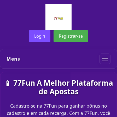
Login
Registrar-se
Menu
📱 77Fun A Melhor Plataforma
de Apostas
Cadastre-se na 77Fun para ganhar bônus no
cadastro e em cada recarga. Com a 77Fun, você