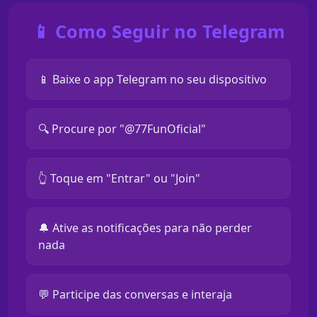
📱 Como Seguir no Telegram
📱 Baixe o app Telegram no seu dispositivo
🔍 Procure por "@77FunOficial"
👆 Toque em "Entrar" ou "Join"
🔔 Ative as notificações para não perder
nada
💬 Participe das conversas e interaja