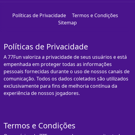
Políticas de Privacidade
Termos e Condições
Sitemap
Políticas de Privacidade
A 77Fun valoriza a privacidade de seus usuários e está
empenhada em proteger todas as informações
pessoais fornecidas durante o uso de nossos canais de
comunicação. Todos os dados coletados são utilizados
exclusivamente para fins de melhoria contínua da
experiência de nossos jogadores.
Termos e Condições