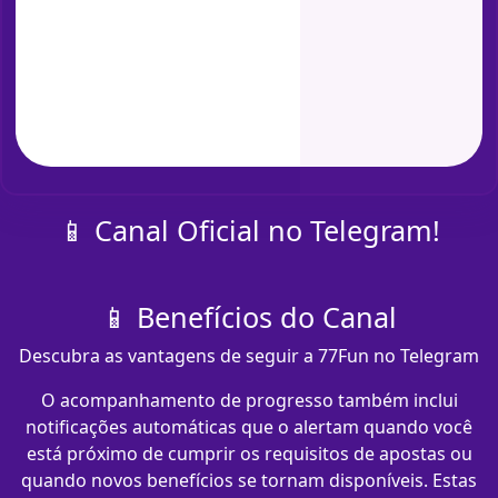
📱 Canal Oficial no Telegram!
📱 Benefícios do Canal
Descubra as vantagens de seguir a 77Fun no Telegram
O acompanhamento de progresso também inclui
notificações automáticas que o alertam quando você
está próximo de cumprir os requisitos de apostas ou
quando novos benefícios se tornam disponíveis. Estas