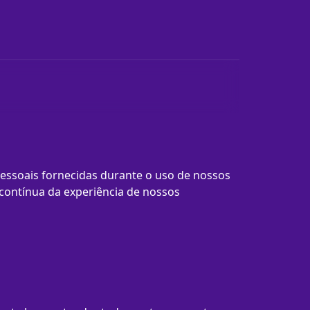
essoais fornecidas durante o uso de nossos
 contínua da experiência de nossos