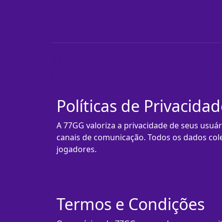
Políticas de Privacida
A 77GG valoriza a privacidade de seus usu
canais de comunicação. Todos os dados cole
jogadores.
Termos e Condições