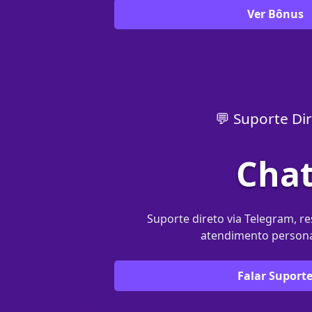
Ver Bônus
💬 Suporte Di
Cha
Suporte direto via Telegram, r
atendimento persona
Falar Suport