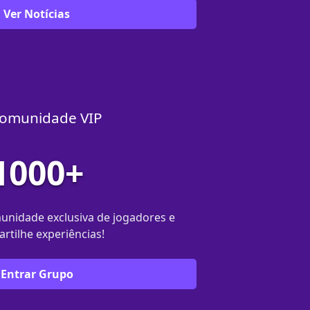
Ver Notícias
Comunidade VIP
1000+
unidade exclusiva de jogadores e
rtilhe experiências!
Entrar Grupo