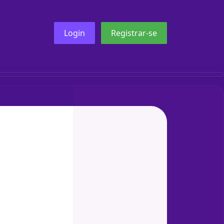
Login
Registrar-se