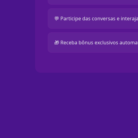
💬 Participe das conversas e interaj
🎁 Receba bônus exclusivos autom