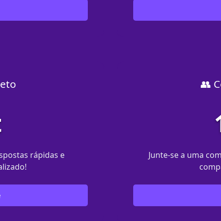
reto
👥 
t
espostas rápidas e
Junte-se a uma com
lizado!
compa
e