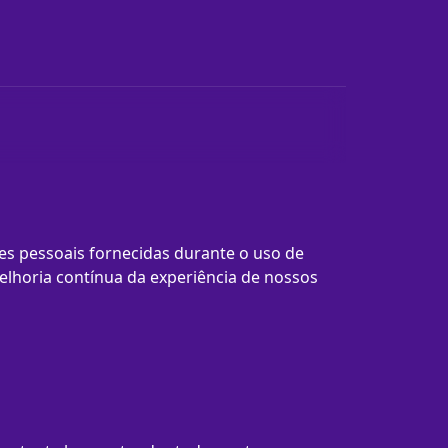
es pessoais fornecidas durante o uso de
elhoria contínua da experiência de nossos