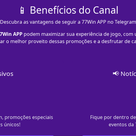
📱 Benefícios do Canal
Descubra as vantagens de seguir a 77Win APP no Telegra
7Win APP
podem maximizar sua experiência de jogo, com 
irar o melhor proveito dessas promoções e a desfrutar de 
sivos
📢 Notí
m, promoções especiais
Fique por dentro d
s únicos!
eventos da 