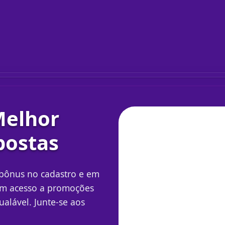
Melhor
postas
bônus no cadastro e em
em acesso a promoções
ualável. Junte-se aos