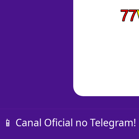
📱 Canal Oficial no Telegram!