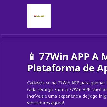
📱 77Win APP A 
Plataforma de A
Cadastre-se na 77Win APP para ganhar 
cada recarga. Com a 77Win APP, você t
incríveis e uma experiência de jogo inig
vencedores agora!