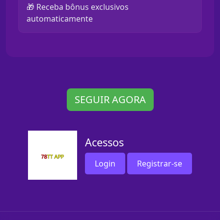
🎁 Receba bônus exclusivos
automaticamente
SEGUIR AGORA
Acessos
Login
Registrar-se