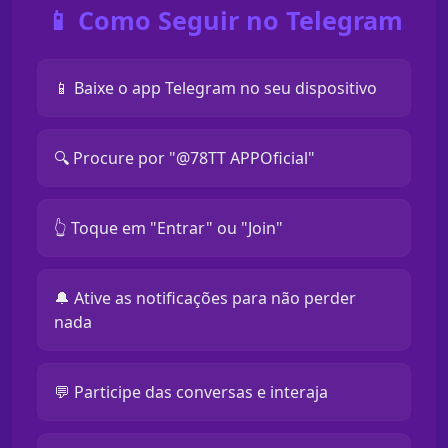
📱 Como Seguir no Telegram
📱 Baixe o app Telegram no seu dispositivo
🔍 Procure por "@78TT APPOficial"
👆 Toque em "Entrar" ou "Join"
🔔 Ative as notificações para não perder
nada
💬 Participe das conversas e interaja