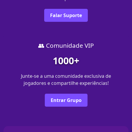
Falar Suporte
👥 Comunidade VIP
1000+
Junte-se a uma comunidade exclusiva de
jogadores e compartilhe experiências!
Entrar Grupo