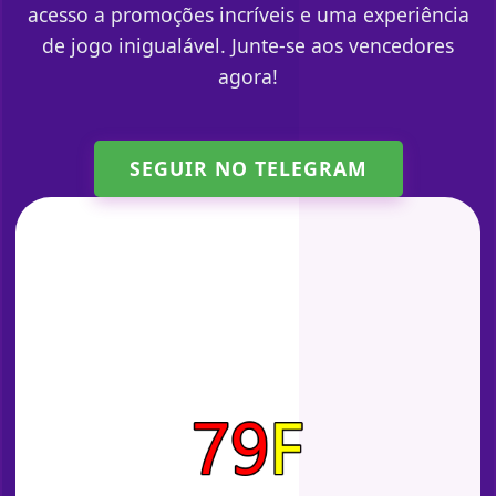
acesso a promoções incríveis e uma experiência
de jogo inigualável. Junte-se aos vencedores
agora!
SEGUIR NO TELEGRAM