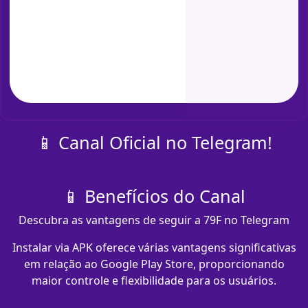
📱 Canal Oficial no Telegram!
📱 Benefícios do Canal
Descubra as vantagens de seguir a 79F no Telegram
Instalar via APK oferece várias vantagens significativas
em relação ao Google Play Store, proporcionando
maior controle e flexibilidade para os usuários.