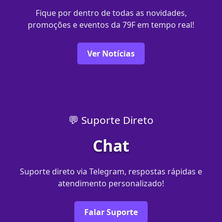
Fique por dentro de todas as novidades,
promoções e eventos da 79F em tempo real!
Ver Notícias
💬 Suporte Direto
Chat
Suporte direto via Telegram, respostas rápidas e
atendimento personalizado!
Falar Suporte