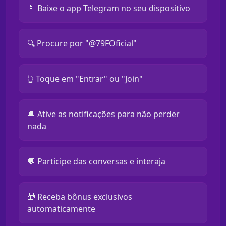
📱 Baixe o app Telegram no seu dispositivo
🔍 Procure por "@79FOficial"
👆 Toque em "Entrar" ou "Join"
🔔 Ative as notificações para não perder
nada
💬 Participe das conversas e interaja
🎁 Receba bônus exclusivos
automaticamente