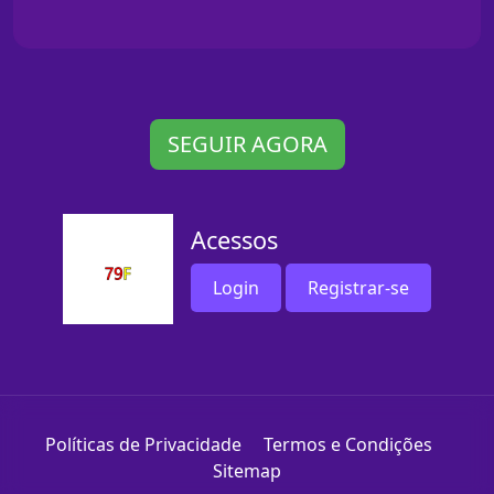
SEGUIR AGORA
Acessos
Login
Registrar-se
Políticas de Privacidade
Termos e Condições
Sitemap