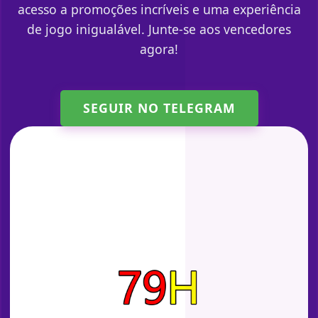
acesso a promoções incríveis e uma experiência
de jogo inigualável. Junte-se aos vencedores
agora!
SEGUIR NO TELEGRAM