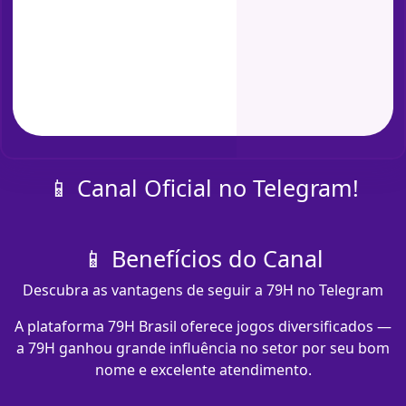
📱 Canal Oficial no Telegram!
📱 Benefícios do Canal
Descubra as vantagens de seguir a 79H no Telegram
A plataforma 79H Brasil oferece jogos diversificados —
a 79H ganhou grande influência no setor por seu bom
nome e excelente atendimento.