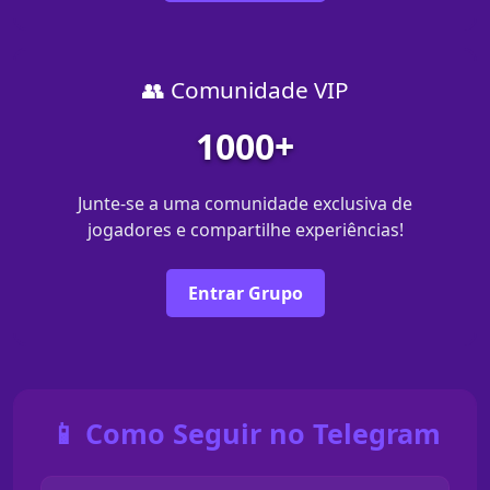
👥 Comunidade VIP
1000+
Junte-se a uma comunidade exclusiva de
jogadores e compartilhe experiências!
Entrar Grupo
📱 Como Seguir no Telegram