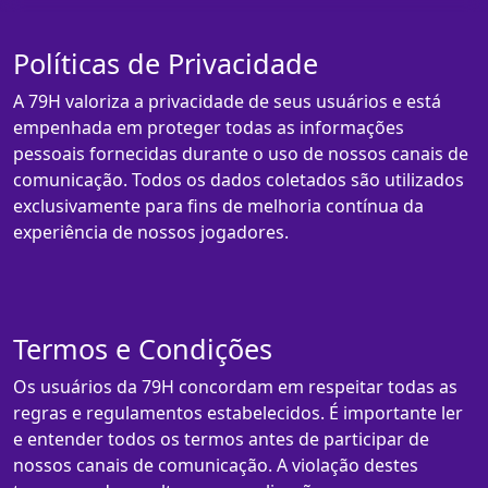
Políticas de Privacidade
A 79H valoriza a privacidade de seus usuários e está
empenhada em proteger todas as informações
pessoais fornecidas durante o uso de nossos canais de
comunicação. Todos os dados coletados são utilizados
exclusivamente para fins de melhoria contínua da
experiência de nossos jogadores.
Termos e Condições
Os usuários da 79H concordam em respeitar todas as
regras e regulamentos estabelecidos. É importante ler
e entender todos os termos antes de participar de
nossos canais de comunicação. A violação destes