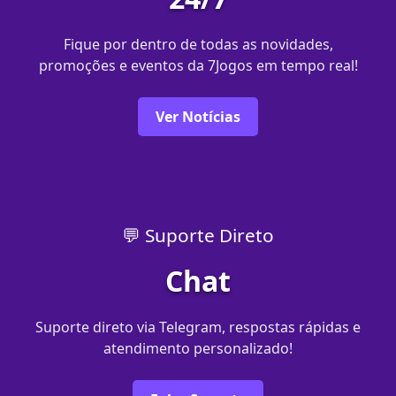
Fique por dentro de todas as novidades,
promoções e eventos da 7Jogos em tempo real!
Ver Notícias
💬 Suporte Direto
Chat
Suporte direto via Telegram, respostas rápidas e
atendimento personalizado!