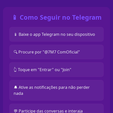
📱 Como Seguir no Telegram
📱 Baixe o app Telegram no seu dispositivo
🔍 Procure por "@7M7 ComOficial"
👆 Toque em "Entrar" ou "Join"
🔔 Ative as notificações para não perder
nada
💬 Participe das conversas e interaja