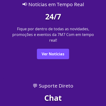
📢 Notícias em Tempo Real
24/7
Fique por dentro de todas as novidades,
promoções e eventos da 7M7 Com em tempo
real!
Ver Notícias
💬 Suporte Direto
Chat