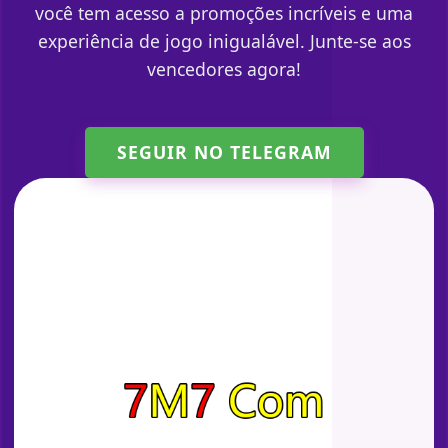
você tem acesso a promoções incríveis e uma
experiência de jogo inigualável. Junte-se aos
vencedores agora!
SEGUIR NO TELEGRAM